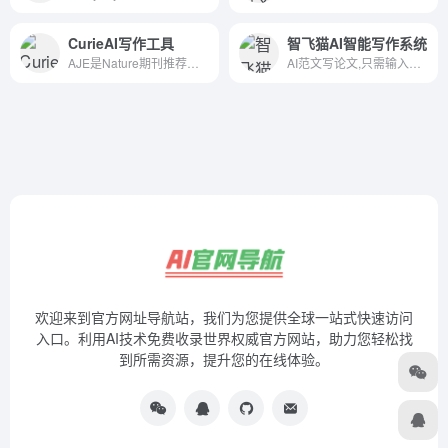
CurieAI写作工具
智飞猫AI智能写作系统
AJE是Nature期刊推荐润色品牌-全球超100万学者选择的论文润色机构。提供高质量论文英文润色、学术论文翻译、论文科学编辑等科研服务。AJE润色，让论文接收率提升至42%。
AI范文写论文,只需输入标题,自动完成毕业论文,全部AI生成。
欢迎来到官方网址导航站，我们为您提供全球一站式快速访问
入口。利用AI技术免费收录世界权威官方网站，助力您轻松找
到所需资源，提升您的在线体验。