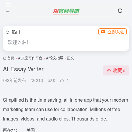
热门
立即入驻
欢迎入驻！
首页
•
AI文案写作平台
•
AI论文指导
•
正文
AI Essay Writer
收藏
0
2年前发布
213
0
0
Simplified is the time saving, all in one app that your modern
marketing team can use for collaboration. Millions of free
images, videos, and audio clips. Thousands of de...
所在地：
美国