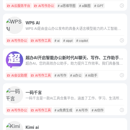
AI云服务平台
AI写作办公
# ai思维导图
# ai脑图
# GPT
WPS AI
WPS AI是由金山办公发布的具备大语言模型能力的人工智能应用，为用户提供智能文档写作、阅读理解和问答、智能人机交互的能力。作为WPS办公套件的重要组成部分，WPS AI将与WPS其他产品无缝衔接，让用户在办公、写作、文档处理等方面实现更高效、更智能的体验。
AI写作办公
AI写作工具
# ai
# aippt
# copilot
超办AI开启智能办公新时代AI聊天、写作、工作助手尽在掌握
超办AI，您的高效办公助手，助力提升工作效率。我们具备强大的办公处理能力，能轻松应对各类文档工作。同时我们还能通过聊天功能，实时解答疑问，提供个性化建议。让超办AI成为您职场生涯的得力助手，助您轻松应对工作挑战，享受高效、愉快的办公生活。
AI会议助理
AI写作工具
# AI写作
# ai办公
# AI助手
一码千言
一码千言是一款AI工具合集平台，涵盖了工作、学习、生活所需的AI在线工具。让工作和学习更简单，让生活和社会更美好
AI写作办公
AI写作工具
# ai免费生成
# AI写作
# AI创作
Kimi ai