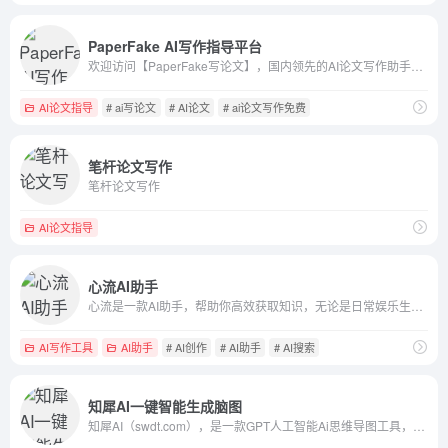
PaperFake AI写作指导平台
欢迎访问【PaperFake写论文】，国内领先的AI论文写作助手。我们提供专业的ai论文写作助手，各类论文写作服务，包括毕业论文模板、课程论文和计算机毕业论文等。利用PaperFake写论文平台，您可以轻松撰写高质量的论文，节省时间和精力。立即体验【PaperFake AI写作】，让您的论文写作更加高效和专业-PaperFake AI写作
AI论文指导
# ai写论文
# AI论文
# ai论文写作免费
笔杆论文写作
笔杆论文写作
AI论文指导
心流AI助手
心流是一款AI助手，帮助你高效获取知识，无论是日常娱乐生活百科还是专业学术论文知识，都可以轻松解答，让你快速进入心流状态，让知识随心流动！
AI写作工具
AI助手
# AI创作
# AI助手
# AI搜索
知犀AI一键智能生成脑图
知犀AI（swdt.com），是一款GPT人工智能Ai思维导图工具，输入一句话即可一键生成思维导图，助您头脑风暴、高效捕捉灵感，并自动拓展脑图或生成文章，显著提高学习或工作效率，快来知犀AI体验吧~