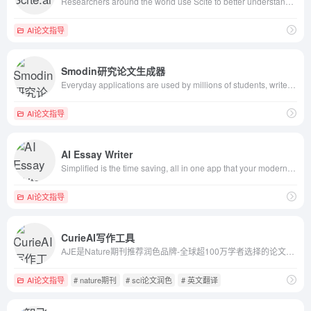
Researchers around the world use Scite to better understand research, uncover debates, ensure they are citing reliable studies, and improve their writing.
AI论文指导
Smodin研究论文生成器
Everyday applications are used by millions of students, writers, and internet workers across the globe. Our most popular applications include a text rewriter, plagiarism checker, auto citation machine, and a multi-lingual translator. Enhance your writing with Smodin!
AI论文指导
AI Essay Writer
Simplified is the time saving, all in one app that your modern marketing team can use for collaboration. Millions of free images, videos, and audio clips. Thousands of designer templates. Long and short-form content writing in 30+ languages. Content Calendar to schedule and publish posts to social media. Free Forever!
AI论文指导
CurieAI写作工具
AJE是Nature期刊推荐润色品牌-全球超100万学者选择的论文润色机构。提供高质量论文英文润色、学术论文翻译、论文科学编辑等科研服务。AJE润色，让论文接收率提升至42%。
AI论文指导
# nature期刊
# sci论文润色
# 英文翻译