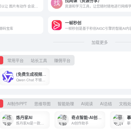
找网课（资源分享）
Adobe Express AI 是一个可以让 图片有动作 会说话的平台 很不错
一帧秒创
源码宝库
加载更多
索
常用平台
站长工具
赚佣平台
(免费生成视频多模型使用)Qwen Chat
Qwen Chat 不错的AI整合 免费使用 视频生成 多模型使用 联网功能
公
AI制作PPT
思维导图
智能助理
AI阅读
AI总结
文档
炼丹家AI
奇点智能-AI创作助手
炼丹家AI是一款专注AI智能写作、AI智能绘画的高效创作应用，提供超级多种AI自动写作生成器，在线写各类材料文章作文，工作计划总结报告，论文辅助，小说灵感，创意策划，宣传软文，公众号写作，学术研究，PPT，演讲稿，简历润色，活动策划，旅游攻略，好物种草，短视频脚本创作等，自动生成高质量的原创文章。
AI创作助手