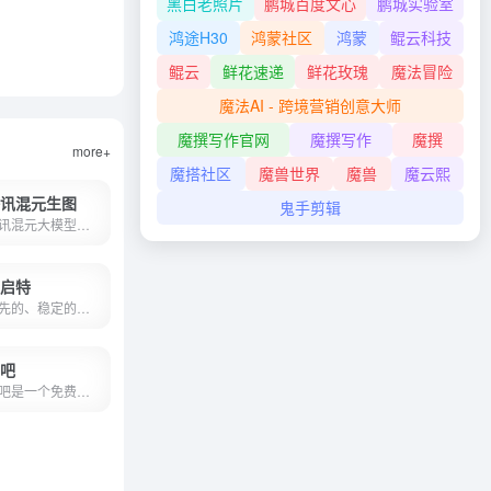
黑白老照片
鹏城百度文心
鹏城实验室
鸿途H30
鸿蒙社区
鸿蒙
鲲云科技
鲲云
鲜花速递
鲜花玫瑰
魔法冒险
魔法AI - 跨境营销创意大师
魔撰写作官网
魔撰写作
魔撰
more+
魔搭社区
魔兽世界
魔兽
魔云熙
讯混元生图
鬼手剪辑
腾讯混元大模型是由腾讯研发的大语言模型，具备跨领域知识和自然语言理解能力，实现基于人机自然语言对话的方式，理解用户指令并执行任务，帮助用户实现人获取信息，知识和灵感。
启特
领先的、稳定的、安全的Stable Diffusion API服务提供商 | 绘图体验 | 大画智慧-PS插件 | 智启特AI
吧
云吧是一个免费的AI绘画工具，集成了Midjourney网页版、Stable Diffusion网页版、Comfyui网页版、AI模特换装、AI电商图、AI艺术字、AI二维码等在线AI绘画工具。