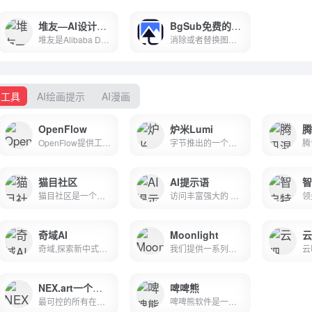
堆友—AI设计生产力工具
BgSub免费的在线Al智能抠图工具
堆友是Alibaba Design打造的设计师全成长周期服务平台，围绕品质、效率、技能、成就、收入五大用户价值布局平台能力，全力服务设计师，旨在成为设计师的好朋友。 堆友历经大厂设计师团队多轮打磨雕刻，集海量高品质3D素材、实时在线渲染、多元场景功能应用、轻便好学易上手等多重优势于一身的设计神器，更自带免费可商用属性，为专业设计师、运营工友、学生小白、社交达人提供了一个零成本的在线设计站点和资源库。
消除或者替换图像背景，无需上传图像 - BgSub
画工具
AI绘画提示
AI漫画
OpenFlow
炉米Lumi
腾
OpenFlow提供工作流、知识流和心流的AI行业垂直应用层搭建服务。我们帮助行业先行者低门槛搭建AI实操平台，为行业伙伴提供咨询和赋能。
字节推出的一个为创作者提供一站式服务的平台，它通过提供便捷的登录方式、丰富的素材库和强大的编辑工具，使得创作变得更加简单和高效。无论是新手还是专业创作者，都可以在这个...
猫目社区
AI提示语
智
猫目社区是一个优质的 AIGC 应用平台，专门为你提供用于创建、分享和交易各种AI创意的工具和空间。猫目社区致力于推动 AI 的发展，并帮助创作者和爱好者找到灵感，释放创造力，实现价值。在这里，你可以探索各种精彩的 AI 应用，分享你的创新成果，交流思想和技术，培养你的 AI 社区。来猫目社区，让我们一起推动AI创新、分享和交易的新时代！
访问丰富强大的 AI 模型并通过超过 100 个 AI 工具提升个人创造力与工作学习效率
奇域AI
Moonlight
云
奇域,探索新中式美学的AI绘画社区。利用人工智能生成精美的画作,展现东方美学的魅力。无论是艺术爱好者还是专业艺术设计师,都可以在奇域找到灵感。加入奇域,一起探索现代科技与中式审美的完美结合。
我们提供一系列领先的人工智能技术和工具，涵盖了大模型、LLM、AI、AIGC、深度学习、自然语言处理、NLP等多个领域。我们的产品有月光懂你（moonlight），支持AI 文生图、AI音乐、AI短视频脚本、智能聊天、智能消除、AI增强等功能。通过我们的技术，您可以快速生成高质量的图片和视频内容，提供在线与本地服务，实现各种创意和需求。欢迎访问我们的月光懂你(moonlith)页面了解更多详情。
NEX.art一个创新的AI图像生成平台
啤啤熊
最可控的所有在一个图像生成工具，个性化的人物，建筑渲染，数字资产，和更多!Use our controllable and IP-consistent AI media suite for realistic, pose, and character consistent generation for free today! Our custom model development offerings are perfect for teams &amp; enterprises looking to leverage AI to do their best work. NEX control features are higher fidelity than ControlNets or other control features.
啤啤熊软件是一个为用户提供全面AI应用服务的平台。这款软件专注于提供高效、易于使用的AI工具和资源，旨在满足广泛的AI需求。无论是个人用户还是企业，都可以通过这个平台轻松接触和使用先进的AI技术。