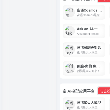
宙语Cosmos – 多功能综合平台基本都有
宙语Cosmos是原创营销文案写作神器,通过强大的自然语言处理能力,通过输入关键词,快速生成原创的软文,可以发布在各个媒体和自媒体平台,大幅提高创作效率
Ask an AI-一个人工智能驱动的问答平台
Ask questions to our highly advanced artificial intelligence (AI) and get quick and accurate answers. Whether you have a simple question or a more complex request, askan.ai is here to help.
讯飞AI聊天对话
讯飞星火大模型，是由科大讯飞推出的新一代认知智能大模型，拥有跨领域的知识和语言理解能力，能够基于自然对话方式理解与执行任务，提供语言理解、知识问答、逻辑推理、数学题解答、代码理解与编写等多种能力。
创脑-你的 免费全场景 AI机器人库!
创脑是国内知名AI机器人社区，一键创建复刻专属知识能力的机器人，提供行业专家/AI写作/办公/绘画/数字员工等领域的AI机器人各类助手，以及1万多个具备丰富的行业知识和专业技能的行业专家机器人，是提升工作效率、生活便利的AI全能工具库。
AI模型应用平台
语言
讯飞星火大模型
讯飞星火大模型，是由科大讯飞推出的新一代认知智能大模型，拥有跨领域的知识和语言理解能力，能够基于自然对话方式理解与执行任务，提供语言理解、知识问答、逻辑推理、数学题解答、代码理解与编写等多种能力。