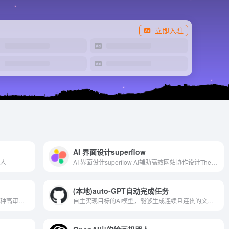
立即入驻
AI 界面设计superflow
器人
AI 界面设计superflow AI辅助高效网站协作设计The swiftest Collaborative Annotation Tool for Website Design. Add comments directly on your website. Seamlessly integrates with project managers. Less ambiguous feedback, more notes with clarity.
(本地)auto-GPT自动完成任务
云图AI是由国内外顶尖AI技术团队开发，千种高审美设计模型任意选！助力设计师快速出图，做到真正的减本增效！操作简单提供一键生成高清精绘大图，平台可随意发挥绘画创意，为室内外建筑设计师提供创意灵感！
自主实现目标的AI模型，能够生成连续且连贯的文本 auto-GPT自动完成任务