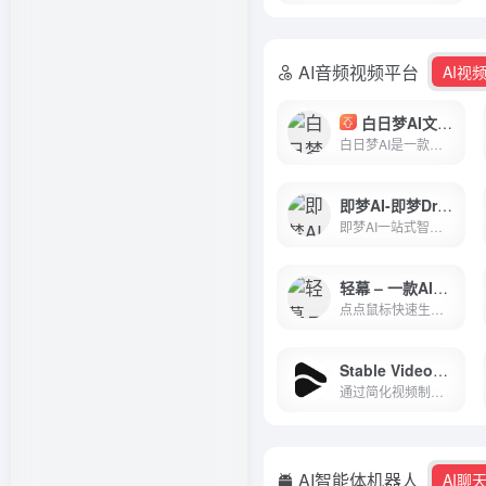
AI音频视频平台
AI视
白日梦AI文生视频类AIGC创作平台
白日梦AI是一款全新的文生视频类AIGC创作平台。支持功能有：文生视频、动态画面、AI形象生成、人物/场景一致性...更多功能，等你来发现！
即梦AI-即梦Dreamina – 剪映旗下一站式的AI创作平台
即梦AI一站式智能创作平台，即刻造梦。提供AI绘画和AIGC视频创作体验，拥有激发无限创作灵感的社区。让即梦AI开启您的智能创作之旅，探索梦境实现的无限可能！
轻幕 – 一款AIGC内容制作工具-包含短视频制作、AI生图、AI改图、AI音乐
点点鼠标快速生成诗词、成语故事等的短视频，多模型生图、AI对话，AI音乐创作
Stable Video一个利用人工智能技术生成视频的平台
通过简化视频制作过程，即使是没有专业视频编辑技能的用户也能快速创建吸引人的视频。Stable Video目前处于公测阶段，每个人都可以免费使用。Create videos with text or image, turning your concepts into captivating cinematics.
AI智能体机器人
AI聊