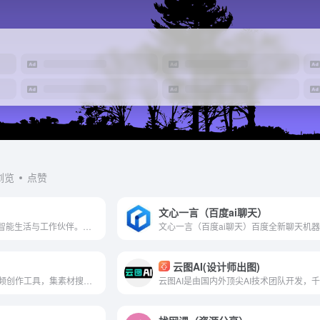
浏览
点赞
文心一言（百度ai聊天）
欢迎使用AI全能助手，您的智能生活与工作伙伴。借助ChatGPT、Gemini、腾讯混元、讯飞星火、OpenLLM等领先大模型，我们为您提供家庭生活、工作办公等多领域的智能解决方案。在线处理、制作等功能一应俱全，让您轻松应对各种挑战。
文心一言（百度ai聊天）百度全新聊天机
云图AI(设计师出图)
腾讯智影是一款云端智能视频创作工具，集素材搜集、视频剪辑、渲染导出和发布于一体的免费在线剪辑平台。强大的AI智能工具，支持文本配音、数字人播报、自动字幕识别、文章转视频、去水印、视频解说、横转竖等功能，拥有丰富的素材库，极大提升创作效率，帮助用户更好地进行视频化的表达。