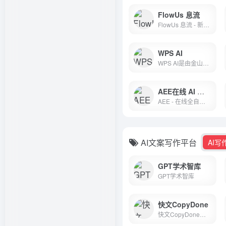
FlowUs 息流
FlowUs 息流 - 新一代生产力工具
WPS AI
WPS AI是由金山办公发布的具备大语言模型能力的人工智能应用，为用户提供智能文档写作、阅读理解和问答、智能人机交互的能力。作为WPS办公套件的重要组成部分，WPS AI将与WPS其他产品无缝衔接，让用户在办公、写作、文档处理等方面实现更高效、更智能的体验。
AEE在线 AI 全自动 Excel 编辑器
AEE - 在线全自动 AI Excel 编辑器
AI文案写作平台
AI写
GPT学术智库
GPT学术智库
快文CopyDone
快文CopyDone是必优科技旗下AI原创营销文案写作神器,通过强大的自然语言处理能力,通过输入关键词,快速生成原创的软文,可以发布在各个媒体和自媒体平台,大幅提高创作效率