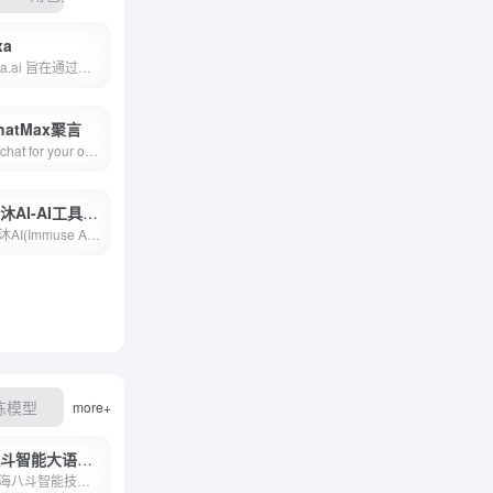
xa
Exa.ai 旨在通过使用先进的 AI 技术，重新定义网络搜索。它通过理解自然语言提示，提供更直观、个性化的搜索结果，同时减少广告的干扰，让互联网使用体验更加流畅和愉悦。The Exa API that retrieves the best, realtime data from the web to complement your AI
hatMax聚言
AI chat for your own business data and documents.
灵沐AI-AI工具聚合平台
灵沐AI(Immuse AI)，AI工具官方原版，支持基于4.0GPT的AI聊天。您身边最可靠的AI工具聚合平台。
练模型
国外模型
模型评测
接口API
AI云服务平台
AI场景
more+
八斗智能大语言模型
上海八斗智能技术有限公司，专注于为企业提供定制化智能AI解决方案，核心技术包括：语义理解、多轮对话、大语言模型等，应用于：人事助手、IT智能运维、财务自动化等场景。