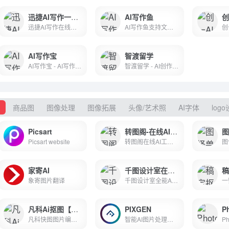
迅捷AI写作一个在线AI写作软件
AI写作鱼
创
迅捷AI写作在线是一种基于人工智能技术的在线写作工具,可以帮助用户快速生成高质量的文本内容,支持多种写作类型,具备广泛的应用场景,以满足用户不同的创作需求.
AI写作鱼支持文本自动生成,提供自定义写作和辅助创作能力,做更懂你的智能创作平台。
AI写作宝
智渡留学
AI写作宝 - AI写作生成器 - 在线AI智能写作问答助手 - 风平科技
智渡留学 - AI创作平台
图
商品图
图像处理
图像拓展
头像/艺术照
AI字体
log
Picsart
转图阁-在线AI工具
Picsart website
转图阁在线AI工具，提供在线位图转矢量图，批量抠图，图片变清，无损放大，图片上色，天空替换等等图片在线批量处理功能，也有人脸素描，人脸漫画，人脸修复等等智能人脸美颜功能
家寄AI
千图设计室在线Al抠图
象寄图片翻译
千图设计室全能AI设计助手是千图网旗下的AI智能设计在线编辑平台，提供一键抠图,批量AI换背景,AI绘画,AI聊天,消除笔,AI证件照制作,艺术字logo生成,老照片修复等功能,一键稿定设计,更有AI生成美图,助力设计师释放无限创意。
凡科Ai抠图【图片编辑】在线图片编辑器
PIXGEN
Ph
凡科快图图片编辑器，免费在线图片编辑软件，免下载，丰富图片版权资源，海量图片制作模板，不用ps，1分钟作图，超简单3步操作，完成在线做图，支持在线抠图、压缩、分割、加水印、旋转等图片编辑。
智能AI图片处理工具, AI赋能