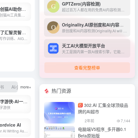
GPTZero(内容检测)
速创猫AI助你高效完成任务
超过百万人都在用的免费AI内容检测工具
速创猫AI工具集成平台，智能工具多、速度快、好用、性价比高、性价比高。包括AI字幕、AI简历、AI写作等AI工具，自动高效完成任务。我们致力于为您提供最先进、最实用的AI工具。
Originality.AI原创度和AI内容检测
原创度和AI内容检测Originality.AI will put you in control of checking your contents originality by identifying any Plagiarism and detecting if AI tools were used to create the content.
知了汇智灵智汇的AIGC资源
AI写作训练、‌AIGC绘画工具以及人工智能视频智能体平台。‌我们提供全面的AI创作工具，‌无论是文字、‌图像还是视频，‌都能在这里找到智能化的解决方案。‌灵智汇AI助手致力于帮助用户提升创作效率，‌激发无限创意。‌无论您是专业创作者还是初学者，‌都能在这里找到适合自己的AI工具，‌开启智能创作的新篇章。
天工AI大模型开放平台
天工是国内第一款AI搜索引擎，它能够理解用户意图，搜索全网海量信息，并通过人工智能技术，归纳、概括、整合这些信息，输出高质量、无广告的搜索结果，还能够把搜索结果自动整理为脑图和大纲，支持专业的学术科研类搜索。此外，天工还具备聊天、写作、问答、画画的能力。天工通过自然语言与用户进行问答交互，可满足知识问答、文章创作、逻辑推演、数理推算、代码编程、AI画画、虚拟人聊天、情感陪伴等多元化需求。天工还具有大量的智能体，在学习、职场、生活等多类场景中都能辅助你。
查看完整榜单
标书
AI小说
AI降重
more+
热门资源
文字游侠-AI一键写头条
302.AI 汇集全球顶级品
字游侠
牌的AI超市
2年前
7,144
ordvice AI
电脑端V5程序_多开器0.1
Our AI Writing Assistant offers a suite of AI revision tools, including a text editor, AI reviser, translator, paraphrasing tools, and more.
Beta原始版