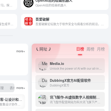
OpenAI出的绘画机器人
资源和学习工具，让您随时随地进行网络学习。探索我们的在线课程，包括教学视频、学术研究资料和学习辅导，助您提升学业成绩。我们致力于为学生、教育机构和教育工作者提供全面的教育服务和支持。加入我们，开启高效、便捷的在线学习之旅！
OpenAI出的绘画机器人
吾爱破解
一帧秒创是基于秒创AIGC引擎的智能AI内容生成平台，包含AI图文转视频、AI作画创作平台AI帮写，智能一键百家号、公众号、头条号、搜狐号、新浪微博等图文、文章转视频，为企业及自媒体提供一站式视频生产和AI作画的营销神器，全面提升内容创作效率。
吾爱破解论坛致力于软件安全与病毒分析的前沿，丰富的技术版块交相辉映，由无数热衷于软件加密解密及反病毒爱好者共同维护
网址
日榜
周榜
月榜
more+
Media.io
Unlock the power of AI with our all-in-one online media processing tools for video, audio, and image. Perfect for content creators, our tools include advanced features such as a video editor, object remover, and noise reducer to easily enhance your media. Try our AI-powered tools today and experience the future of creative editing!
DubbingX官方AI配音软件
DubbingX官方
处理
表格
简历
more+
讯飞智作-AI虚拟数字人视频制作-一键创作口播视频-文字转视频-数字分身定制
摹客-让设计和协作更快更简单
讯飞智作配音网站为科大讯飞旗下产品,提供AI虚拟人主播,AI视频制作,数字人配音合成,短视频配音等一站式配音服务。
摹客集设计协作平台、原型设计和设计规范为一体，数百万设计师、产品经理和开发工程师必备设计神器、交互原型、标注切图、文档管理。设计+协作，摹客就够了！