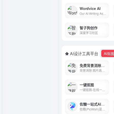
Wordvice AI
Our AI Writing Assistant offers a suite of AI revision tools, including a text editor, AI reviser, translator, paraphrasing tools, and more.
智子狗创作
深度学习社区
AI设计工具平台
AI抠
免费背景消除高清物体移除在线平台
背景消除 图片高清 物体移除多图片处理工具平台Remove image backgrounds automatically in 5 seconds with just one click. Don&#039;t spend hours manually picking pixels. Upload your photo now &amp; see the magic.
一键抠图
一键抠图-在线一键抠图换背景,专业的快速抠图软件
佐糖一站式AI图像创作
佐糖(PicWish)是一款智能AI图像处理平台，支持在线抠图、去水印、模糊照片变清晰、无损放大、图片裁剪、图片压缩和黑白照片上色等功能，一键就能制作出精美图片，提高图片编辑效率。