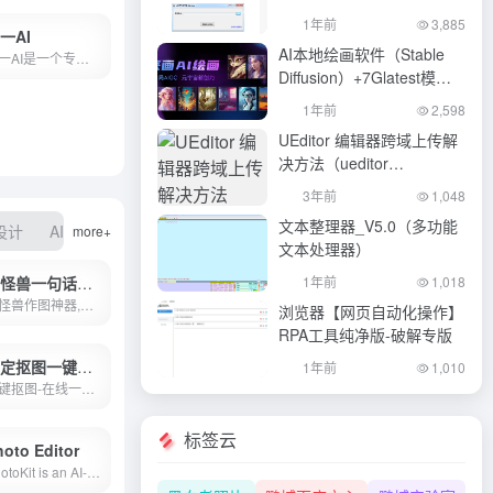
1年前
3,885
一AI
AI本地绘画软件（Stable
创一AI是一个专注于短视频行业的AI脚本创作工具，旨在提升脚...
Diffusion）+7Glatest模型
+10G数据整合包
1年前
2,598
UEditor 编辑器跨域上传解
决方法（ueditor
serverurl）奔走相告
3年前
1,048
文本整理器_V5.0（多功能
o设计
AI服装
装修设计
素材
more+
文本处理器）
图怪兽一句话AI作图神器
1年前
1,018
图怪兽作图神器,是一个在线ps图片编辑器,它相当于ps精简版软件,可提供微信编辑器功能,在线ps照片处理,拼图,图片制作,在线设计,平面设计,海报设计,在线图片处理等功能。图怪兽作图不求人处理简单易用,这款在线图片编辑软件让设计海报模板图片更轻松,帮助企业视觉营销投入成本更低。
浏览器【网页自动化操作】
RPA工具纯净版-破解专版
稿定抠图一键抠图
1年前
1,010
一键抠图-在线一键抠图换背景,专业的快速抠图软件
标签云
oto Editor
PhotoKit is an AI-based online photo editor, convenient and easy to use. Crop, resize, rotate and apply basic edits with ease, start to edit your photos, pictures and images with a free online photo editor.