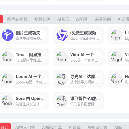
频
图片转视频
视频处理
AI音乐
AI配音
语音识别
AI动
图片生成功夫视频AI Kungfu Video Generator
(免费生成视频多模型使用)Qwen Chat
Li
图片生成功夫视频Create AI-powered Kungfu Fight Videos with the Hailuo Model. Transform your photos into dynamic combat scenes or TaiChi/Wushu videos. Start creating now!
Qwen Chat 不错的AI整合 免费使用 视频生成 多模型使用 联网功能
Tora – 阿里推出的视频生成框架
Vidu AI 一个在线视频制作工具
Tora是阿里推出的一个强大的视频生成工具，它通过集成多种条件来创造高质量的视频内容。其主要优势在于对运动轨迹的精确控制和对物理世界运动的真实模拟，这使得Tora在视频内容创...Site not found &middot; GitHub Pages
Vidu是一个创新的视频制作平台，它通过提供快速、多样化的视频创作工具，使得即使是非专业人士也能轻松制作出具有专业感的视频。Vidu is an AI model that can quickly generate high-quality videos from text and images. You can now make AI videos for free, including AI hugging videos.
Loom AI 一个创新的视频工具
寻光AI – 达摩院·寻光 – 提供全新视频创作模式的工具
Loom AI是一个强大的视频处理工具，它通过人工智能简化了视频的录制、编辑和分享过程。它不仅提高了视频内容的可访问性和参与度，还通过自动化功能显著提升了工作效率。Best free online screen recording tool with advanced video editing and video storage trusted by over 21 million people and easy sharing from Loom.com.
达摩院寻光视频创作平台，以视觉AIGC为核心功能，用PPT制作的方式创作视频，为用户带来一站式、高可控的AIGC创作体验，让更多用户感受AI创作的魅力。
Sora 由 OpenAI 开发的一种人工智能模型
讯飞智作-AI虚拟数字人视频制作-一键创作口播视频-文字转视频-数字分身定制
能够生成长达 1 分钟的高清视频，涵盖广泛的视觉数据类型和分辨率。Sora通过在视频和图像的压缩潜在空间中训练，将其分解为时空位置补丁，实现了可扩展的视频生成。
讯飞智作配音网站为科大讯飞旗下产品,提供AI虚拟人主播,AI视频制作,数字人配音合成,短视频配音等一站式配音服务。
天对话
AI搜索引擎
AI编程工具
AI翻译
AI知识问答
AI助手