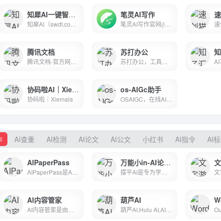
知犀AI一键智能生成脑图
笔灵AI写作
知犀AI（swdt.com），是一款GPT人工智能Ai思维导图工具，输入一句话即可一键生成思维导图，助您头脑风暴、高效捕捉灵感，并自动拓展脑图或生成文章，显著提高学习或工作效率，快来知犀AI体验吧~
笔灵AI写作官网(ibiling.cn) - 国内领先的AI写作助手与智能工具。专为提高写作效率而设计，提供免费的AI文章改写、论文辅助、商业计划书撰写等服务。无论是学术写作还是商业文案，笔灵AI写作都能快速生成高质量内容，简化您的写作过程。
腾讯文档
苏打办公
腾讯文档-官方网站-支持多人在线编辑Word、Excel和PPT文档
苏打办公，工具就是全，提高办公生活效率，全网最好用的办公导航，优质海量工具
协码啦AI｜Xiemala
os-AIGc助手
协码啦｜Xiemala
OSAIGC，在线AI办公助手,绘图/写作创作平台,Ai写作生成器 ,AI写作神器,提供全自动AI写作服务。它可以帮助您轻松生成高质量的文章、作文、报告、方案、心得体会、文案、总结和诗歌等内容。实现AI在线自动写作，让您省去繁琐的撰写过程。无论是需要快速撰写文稿还是寻找灵感创作，都能为您提供便捷而高效的解决方案。
作
AI查重
AI检测
AI论文
AI公文
小红书
AI指令
AI
AIPaperPass
万能小in-AI论文写作
AIPaperPass是AI原创论文写作平台，10分钟产出3万字，提供真实网络数据、图、表、公式、代码，不限次2000字3级大纲，附带ppt、开题报告、任务书、40篇真实参考文献。
摆平AI是专为学生人群打造的全能型AI创作工具，是针对于学术的全能型写作平台。免费生成千字大纲，5分钟生成3万字初稿！毕业论文、开题报告、课程论文、心得体会等80多种写作场景任意选择。
文
AI内容管家
葫芦AI
W
AI内容管家是由搜外（SEOwhy）出品的一款AI驱动的SE...
葫芦AI,Hulu AI,AI绘画,Midjourney绘画,人工智能绘画,Stable Diffusion。使用人工智能+描述词画出你想要绘制的图像。