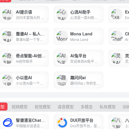
AI提示语
心流AI助手
E
访问丰富强大的 AI 模型并通过超过 100 个 AI 工具提升个人创造力与工作学习效率
心流是一款AI助手，帮助你高效获取知识，无论是日常娱乐生活百科还是专业学术论文知识，都可以轻松解答，让你快速进入心流状态，让知识随心流动！
靠谱AI – 私人AI助理
Mona Land
C
靠谱AI是一个专业的AI平台,可以实现AI聊天、AI绘画等功能，打造专属私人AI助手靠谱AI官网聚合文心一言、智谱AI、讯飞星火等先进模型，产品内置30+AI助手，提供学习、工作、咨询、策划等丰富化场景功能，还支持零代码创建AI机器人，量身打造专属AI数字员工。
Mona Land
奇点智能-AI创作助手
AI兔平台
AI创作助手
欢迎来到AI兔平台,人工智能官网,我们是话知音产品和面向开发者开放开发服务的功能平台。话知音具有AI写作和AI绘画功能。开放平台集成了软件资源、营销推广、支付对接等,包括了AI聊天机器人、API接口。
小以思AI
趣问问ai
小以思AI是一个多功能的在线AI写作创作平台，旨在为用户提供...
趣问问ai | 你的生活工作好帮手-收集日常最好用的提示词，简化/提升你的工作效率,为各行业的内容创作者提供全面准确的提示语，帮助用户高效的和AI对话，以期在最短时间、最短路径达成内容创作目标。爱写作AI智能写作支持文本自动生成,提供聚合自动写作和辅助创作能力,融合多种NLP处理技术,做更懂你的智能创作平台。
模型
视频模型
视觉模型
语音模型
多模态
私有模型
训
智谱清言ChatGLM大模型
DUI开放平台
中国版对话语言模型，与GLM大模型进行对话。
DUI开放平台，是思必驰提供智能语音产品开发、智能语音技能定制等一站式行业解决方案，为全行业搭建的全链路智能对话开放平台。