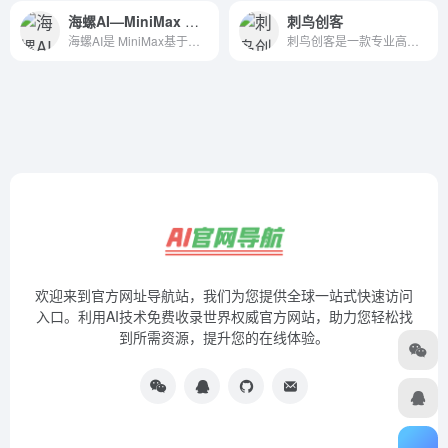
海螺AI—MiniMax 旗下生产力产品，你的AI伙伴，10倍速提升工作学习效率
刺鸟创客
海螺AI是 MiniMax基于自研的多模态大语言模型为用户打造的AI伙伴，可以帮你智能搜索问答、精准识图解析、沉浸语音通话、专业/创意写作、文档速读总结、还有独家悬浮球功能帮你把琐事化繁为简。10倍速获取信息，10倍速解决问题。从学生到打工人，或者是自由工作者、创作者，不管你是任何角色都可以随时召唤它，上手即用，张嘴就问，无论是AI写作、AI搜题、AI办公、AI翻译、AI编程、AI创作、AI文档总结，还是陪你AI聊天、AI对话、口语陪练、模拟面试。它是你全能的AI助手。
刺鸟创客是一款专业高效稳定的AI内容创作平台，支持AI写作、AI翻译、文章自成、文本校对、文章续写、改写润色、提取文案等功能，不论内容为新闻、小说、论文、营销策划或短视频脚本大纲，刺鸟创客都能帮助您快速获取灵感创意，瞬间打开写作思路，提高日常工作效率，助你文采更上一层楼。
欢迎来到官方网址导航站，我们为您提供全球一站式快速访问
入口。利用AI技术免费收录世界权威官方网站，助力您轻松找
到所需资源，提升您的在线体验。