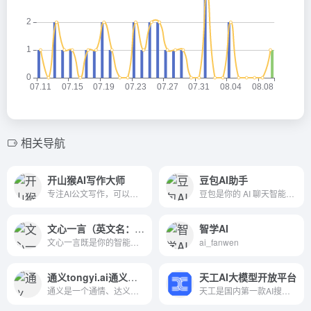
相关导航
开山猴AI写作大师
豆包AI助手
专注AI公文写作，可以为您一键生成工作总结、工作计划、工作规划、工作简报、先进事迹报告等20多种公文类型、279种语言风格的高品质行政公文，为您节省公文写作精力。
豆包是你的 AI 聊天智能对话问答助手，写作文案翻译情感陪伴编程全能工具。豆包为你答疑解惑，提供灵感，辅助创作，也可以和你畅聊任何你感兴趣的话题。
文心一言（英文名：ERNIE Bot）大语言模型的AI聊天机器人
智学AI
文心一言既是你的智能伙伴，可以陪你聊天、回答问题、画图识图；也是你的AI助手，可以提供灵感、撰写文案、阅读文档、智能翻译，帮你高效完成工作和学习任务。
ai_fanwen
通义tongyi.ai通义千问
天工AI大模型开放平台
通义是一个通情、达义的国产AI模型，可以帮你解答问题、文档阅读、联网搜索并写作总结，最多支持1000万字的文档速读。通义tongyi.ai_你的全能AI助手
天工是国内第一款AI搜索引擎，它能够理解用户意图，搜索全网海量信息，并通过人工智能技术，归纳、概括、整合这些信息，输出高质量、无广告的搜索结果，还能够把搜索结果自动整理为脑图和大纲，支持专业的学术科研类搜索。此外，天工还具备聊天、写作、问答、画画的能力。天工通过自然语言与用户进行问答交互，可满足知识问答、文章创作、逻辑推演、数理推算、代码编程、AI画画、虚拟人聊天、情感陪伴等多元化需求。天工还具有大量的智能体，在学习、职场、生活等多类场景中都能辅助你。