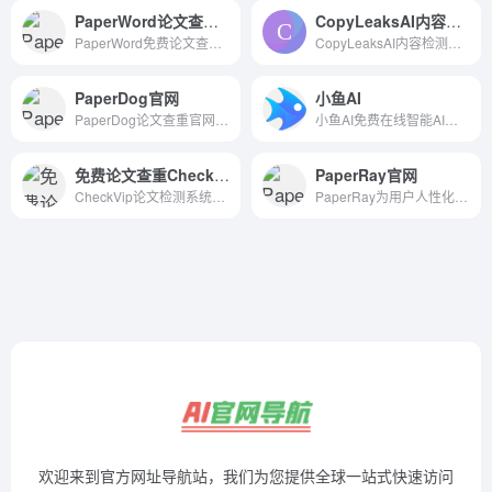
PaperWord论文查重免费查重
CopyLeaksAI内容检测和分级
PaperWord免费论文查重,每天免费查重一篇,一键论文降重达标,一次查重五个报告,不泄露不上传,700万毕业生的选择,毕业安心有保障。更有超实惠论文套餐、限时查重全免活动就等你来体验
CopyLeaksAI内容检测和分级Instantly detect plagiarized content, AI generated content &amp; more with Copyleaks, the only AI-based platform used by millions worldwide.
PaperDog官网
小鱼AI
PaperDog论文查重官网_免费论文查重系统_AI论文写作神器，每天免费查重一篇，提供格论文格式排版_检测，强效论文降重，智能降重，AI写作原创生成、改写、扩写、续写等服务,深受学生欢迎的论文查重免费网站，论文降重改重、AI智能原创生成平台。
小鱼AI免费在线智能AI写作平台，AI自动生成高质量原创内容。拥有超过435个智能写作模板，支持AI写作、AI续写、关键词写文章、文章起标题。覆盖AI影视解说，AI知乎回答，短视频脚本，办公文档自动写作，宣传文案写作，智能翻译，AI写小说，小红书笔记标题，种草文案，亚马逊产品简介，跨境电商文案SEO优化，产品SEO优化，现代诗歌等情景。让写作更简单，让思想充分表达!
免费论文查重CheckVip
PaperRay官网
CheckVip论文检测系统以细粒度数据库分离查询，基于AI的智能特征比对算法，查重效率最快只需1秒，支持微信扫码登录 。
PaperRay为用户人性化完美实现了“免费论文检测_自动降低重复率_论文纠错_一键排版”的整个论文写作过程，极大提高论文全套修改效率。通过海量数据库对提交论文进行对比分析，准确的查到论文中潜在抄袭和不当引用，实现了学术不端行为检测服务。
欢迎来到官方网址导航站，我们为您提供全球一站式快速访问