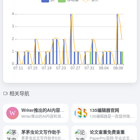
相关导航
Writer推出的AI内容检测
135编辑器官网
Writer推出的AI内容检测工具World-class companies trust Writer to unlock the power of generative AI across every team. Find out how.
135编辑器是一款提供微信公众号文章排版和内容编辑的在线工具，样式丰富，支持秒刷、收藏样式和颜色、图片素材编辑、图片水印、一键排版等功能，轻松编辑微信公众号图文。
茅茅虫论文写作助手
论文查重免费查重
茅茅虫论文写作助手5分钟快速论文灵感，结合您的专业背景，从超五亿篇文献中搜索相关文献知识投喂MMC模型，精准校正生成内容，同时我们提供论文智能续写，实时论文查重，实时纠错，实时论文降重，一键引用，赋能高效写作，沉浸式享受。
PaperPro官网-毕业论文写作神器、提供免费论文查重、论文格式检测排版，论文智能降重，毕业论文范文下载、学术论文、论文改写、论文扩写免费论文查重检测等服务，为毕业生提供专业的论文重复率检测、论文降重、论文格式排版、论文格式规范等一站式服务