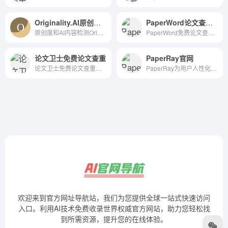
Originality.AI原创度和AI内容检测
PaperWord论文查重免费查重
原创度和AI内容检测Originality.AI will put you in control of checking your contents originality by identifying any Plagiarism and detecting if AI tools were used to create the content.
PaperWord免费论文查重,每天免费查重一篇,一键论文降重达标,一次查重五个报告,不泄露不上传,700万毕业生的选择,毕业安心有保障。更有超实惠论文套餐、限时查重全免活动就等你来体验
论文卫士免费论文查重
PaperRay官网
论文卫士免费论文查重检测-首款免费论文检测软件，为毕业生提供专业的论文重复率检测、论文降重、论文在线修改、论文格式规范等一站式服务
PaperRay为用户人性化完美实现了“免费论文检测_自动降低重复率_论文纠错_一键排版”的整个论文写作过程，极大提高论文全套修改效率。通过海量数据库对提交论文进行对比分析，准确的查到论文中潜在抄袭和不当引用，实现了学术不端行为检测服务。
欢迎来到官方网址导航站，我们为您提供全球一站式快速访问
入口。利用AI技术免费收录世界权威官方网站，助力您轻松找
到所需资源，提升您的在线体验。