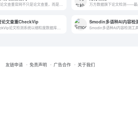
蝌蚪论文查重官网不只是论文查重，而是专业的一站式论文网站，以细粒度数据库分离查询,基于AI的智能特征比对算法，24小时在线提供免费论文查重，论文降重，一键智能降重，AI智能写作，AI改写续写，一键格式排版等功能，每年为800万莘莘学子提供专业可靠的论文服务！
论文查重CheckVip
Smodin多语种AI内容
CheckVip论文检测系统以细粒度数据库分离查询，基于AI的智能特征比对算法，查重效率最快只需1秒，支持微信扫码登录 。
友链申请
免责声明
广告合作
关于我们