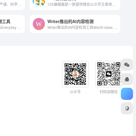
万方数据旗下论文检测——最严谨、科学的论文相似性检测系统。提供论文查重、论文抄袭检测、学术不端甄别。
135编辑器是一款提供微信公众号文章排版和内容编辑的在线工具，样式丰富，支持秒刷、收藏样式和颜色、图片素材编辑、图片水印、一键排版等功能，轻松编辑微信公众号图文。
检测工具
Writer推出的AI内容检测
Smodin多语种AI内容检测工具Everyday applications are used by millions of students, writers, and internet workers across the globe. Our most popular applications include a text rewriter, plagiarism checker, auto citation machine, and a multi-lingual translator. Enhance your writing with Smodin!
Writer推出的AI内容检测工具World-class companies trust Writer to unlock the power of generative AI across every team. Find out how.
扫码加微信
公众号