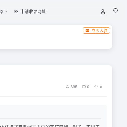
源
申请收录网址
立即入驻
395
0
0
语法模式来匹配文本中的字符序列。例如，正则表