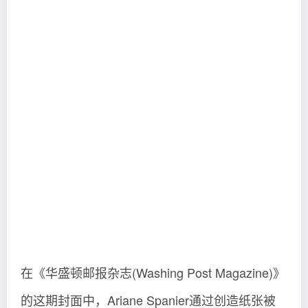
设计师Jessica Fecteau在这期《Vogue》封面模
特的脸和手上添加了夸张的线条和角度设计。虽
然使用数字图像的手段来处理，这些红色和蓝绿
色的条纹在模特身上却呈现出一种彩绘的效果，
并且与杂志标题相呼应。