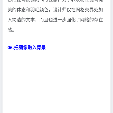
《Audubon》的这期杂志利用分格展现了一系列
粉红琵鹭优雅的飞行姿态，为了表现粉红琵鹭优
美的体态和羽毛颜色，设计师仅在网格交界处加
入简洁的文本，而且也进一步强化了网格的存在
感。
06.把图像融入背景