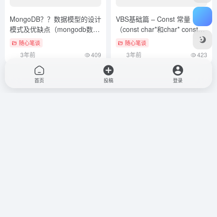
上一页
1
2 3 4 5 下一页 阅读全文
随心笔谈
©
版权声明
文章版权归作者所有，未经允许请勿转载。
首页
投稿
登录
上一篇
下一篇
50M宽带下载速度应该是多少
55分钟学会正则表达式（来自
50M光纤下载速度详细分析
Github）（正则表达式技巧）没
（50mb宽带下载速度）太疯狂
想到
了
相关文章