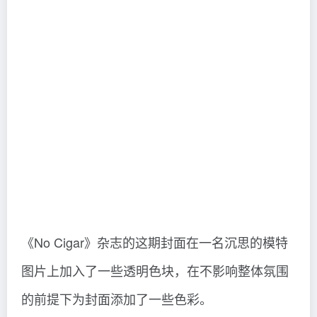
女演员Uzo Aduba登上了《Stylist》杂志2015年6
月的封面。在这个特写镜头里，Abuda双眼紧
闭，咧嘴露出“大牙缝”的笑脸，十分具有喜感和
吸引力。
08.加入透明设计