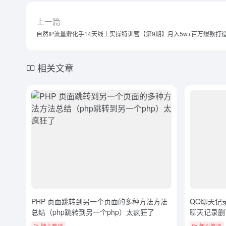
上一篇
自然IP流量孵化手14天线上实操特训营【第9期】月入5w+百万爆款打造 (
相关文章
PHP 页面跳转到另一个页面的多种方法方法
QQ聊天记
总结（php跳转到另一个php）太疯狂了
聊天记录删
随心笔谈
随心笔谈