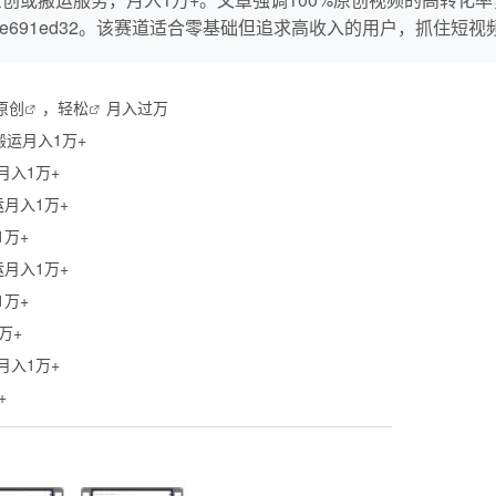
n/s/ec93e691ed32。该赛道适合零基础但追求高收入的用户，抓住
原创
，
轻松
月入过万
搬运月入1万+
月入1万+
月入1万+
1万+
月入1万+
1万+
万+
月入1万+
+