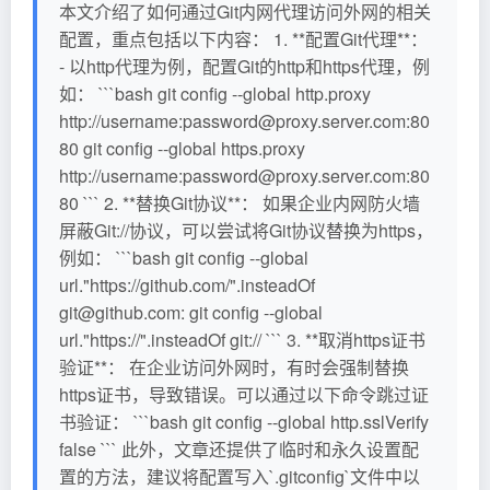
本文介绍了如何通过Git内网代理访问外网的相关
配置，重点包括以下内容： 1. **配置Git代理**：
- 以http代理为例，配置Git的http和https代理，例
如： ```bash git config --global http.proxy
http://username:password@proxy.server.com:80
80 git config --global https.proxy
http://username:password@proxy.server.com:80
80 ``` 2. **替换Git协议**： 如果企业内网防火墙
屏蔽Git://协议，可以尝试将Git协议替换为https，
例如： ```bash git config --global
url."https://github.com/".insteadOf
git@github.com: git config --global
url."https://".insteadOf git:// ``` 3. **取消https证书
验证**： 在企业访问外网时，有时会强制替换
https证书，导致错误。可以通过以下命令跳过证
书验证： ```bash git config --global http.sslVerify
false ``` 此外，文章还提供了临时和永久设置配
置的方法，建议将配置写入`.gitconfig`文件中以