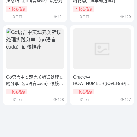
法总结（go语言圣经）没想到
线靶场）越早知道越好
随心笔谈
随心笔谈
3年前
421
3年前
409
Go语言中实现完美错误处理实
Oracle中
践分享（go语言cuda）硬核推
ROW_NUMBER()OVER()函数
荐
用法实例讲解（oracle over
随心笔谈
随心笔谈
partition by）居然可以这样
3年前
408
3年前
407