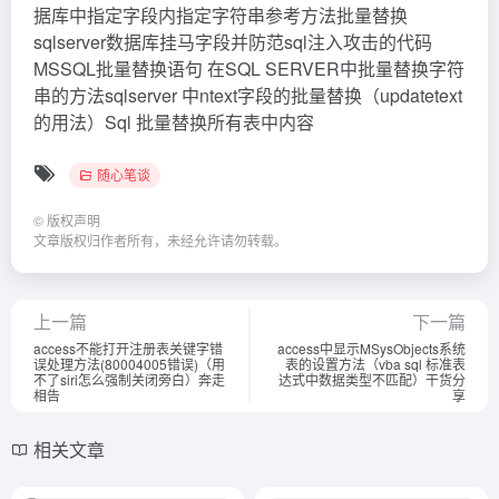
据库中指定字段内指定字符串参考方法批量替换
sqlserver数据库挂马字段并防范sql注入攻击的代码
MSSQL批量替换语句 在SQL SERVER中批量替换字符
串的方法sqlserver 中ntext字段的批量替换（updatetext
的用法）Sql 批量替换所有表中内容
随心笔谈
©
版权声明
文章版权归作者所有，未经允许请勿转载。
上一篇
下一篇
access不能打开注册表关键字错
access中显示MSysObjects系统
误处理方法(80004005错误)（用
表的设置方法（vba sql 标准表
不了siri怎么强制关闭旁白）奔走
达式中数据类型不匹配）干货分
相告
享
相关文章