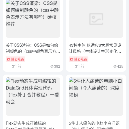
关于CSS渲染：CSS是如何绘
43种字体 以适应8大最常见设
制颜色的（css中颜色表示方法
计风格（字体设计字形变化）
有哪些）硬核推荐
学到了吗
随心笔谈
随心笔谈
3年前
382
3年前
425
Flex动态生成可编辑的
5件让人痛苦的电脑小白问题
DataGrid具体实现代码（flex
（令人痛苦的）深度揭秘