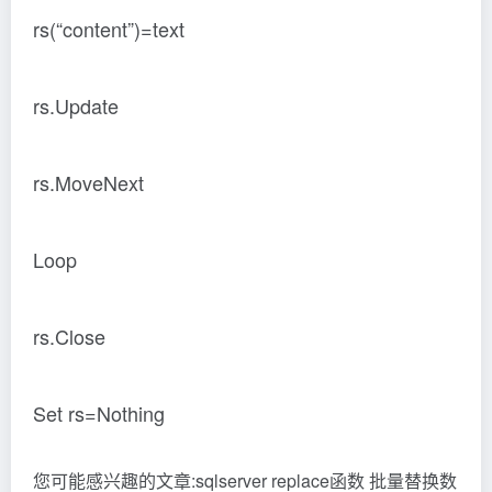
rs(“content”)=text
rs.Update
rs.MoveNext
Loop
rs.Close
Set rs=Nothing
您可能感兴趣的文章:sqlserver replace函数 批量替换数