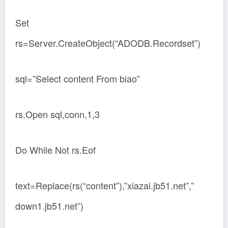
Set
rs=Server.CreateObject(“ADODB.Recordset”)
sql=”Select content From biao”
rs.Open sql,conn,1,3
Do While Not rs.Eof
text=Replace(rs(“content”),”xiazai.jb51.net”,”
down1.jb51.net”)