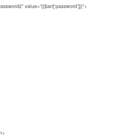
assword2″ value=”{{$arr[‘password’]}}”>
on>