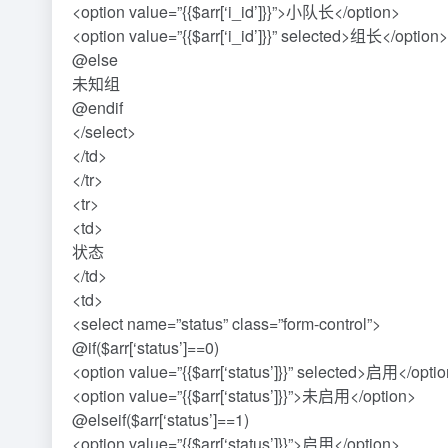
<option value=”{{$arr[‘i_id’]}}”>小队长</option>
<option value=”{{$arr[‘i_id’]}}” selected>组长</option>
@else
未知组
@endif
</select>
</td>
</tr>
<tr>
<td>
状态
</td>
<td>
<select name=”status” class=”form-control”>
@if($arr[‘status’]==0)
<option value=”{{$arr[‘status’]}}” selected>启用</opti
<option value=”{{$arr[‘status’]}}”>未启用</option>
@elseif($arr[‘status’]==1)
<option value=”{{$arr[‘status’]}}”>启用</option>