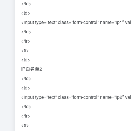
</td>
<td>
<input type=”text” class=”form-control” name=”ip1″ valu
</td>
</tr>
<tr>
<td>
IP白名单2
</td>
<td>
<input type=”text” class=”form-control” name=”ip2″ valu
</td>
</tr>
<tr>