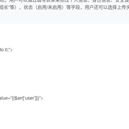
队长”“组长”等）、状态（启用/未启用）等字段，用户还可以选择上
to 0;”>
ue=”{{$arr[‘user’]}}”>