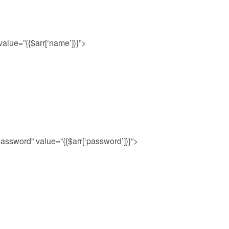
alue=”{{$arr[‘name’]}}”>
assword” value=”{{$arr[‘password’]}}”>