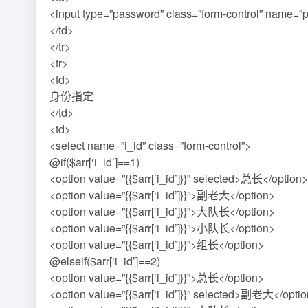
<input type=”password” class=”form-control” name=”p
</td>
</tr>
<tr>
<td>
身份指定
</td>
<td>
<select name=”i_id” class=”form-control”>
@if($arr[‘i_id’]==1)
<option value=”{{$arr[‘i_id’]}}” selected>总长</option>
<option value=”{{$arr[‘i_id’]}}”>副老大</option>
<option value=”{{$arr[‘i_id’]}}”>大队长</option>
<option value=”{{$arr[‘i_id’]}}”>小队长</option>
<option value=”{{$arr[‘i_id’]}}”>组长</option>
@elseif($arr[‘i_id’]==2)
<option value=”{{$arr[‘i_id’]}}”>总长</option>
<option value=”{{$arr[‘i_id’]}}” selected>副老大</opti