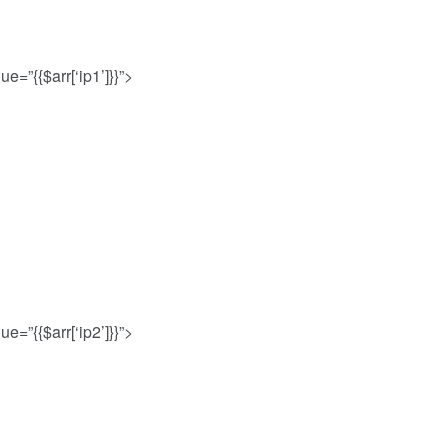
e=”{{$arr[‘ip1’]}}”>
e=”{{$arr[‘ip2’]}}”>