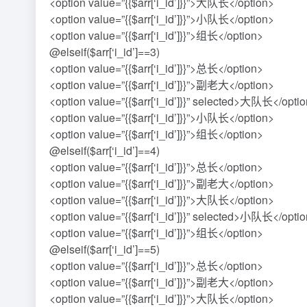
<option value=”{{$arr[‘i_id’]}}”>大队长</option>
<option value=”{{$arr[‘i_id’]}}”>小队长</option>
<option value=”{{$arr[‘i_id’]}}”>组长</option>
@elseif($arr[‘i_id’]==3)
<option value=”{{$arr[‘i_id’]}}”>总长</option>
<option value=”{{$arr[‘i_id’]}}”>副老大</option>
<option value=”{{$arr[‘i_id’]}}” selected>大队长</opti
<option value=”{{$arr[‘i_id’]}}”>小队长</option>
<option value=”{{$arr[‘i_id’]}}”>组长</option>
@elseif($arr[‘i_id’]==4)
<option value=”{{$arr[‘i_id’]}}”>总长</option>
<option value=”{{$arr[‘i_id’]}}”>副老大</option>
<option value=”{{$arr[‘i_id’]}}”>大队长</option>
<option value=”{{$arr[‘i_id’]}}” selected>小队长</opti
<option value=”{{$arr[‘i_id’]}}”>组长</option>
@elseif($arr[‘i_id’]==5)
<option value=”{{$arr[‘i_id’]}}”>总长</option>
<option value=”{{$arr[‘i_id’]}}”>副老大</option>
<option value=”{{$arr[‘i_id’]}}”>大队长</option>