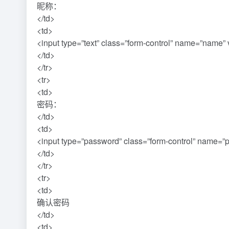
昵称：
</td>
<td>
<input type=”text” class=”form-control” name=”name” v
</td>
</tr>
<tr>
<td>
密码：
</td>
<td>
<input type=”password” class=”form-control” name=”p
</td>
</tr>
<tr>
<td>
确认密码
</td>
<td>