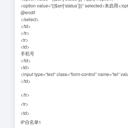
<option value=”{{$arr[‘status’]}}” selected>未启用</op
@endif
</select>
</td>
</tr>
<tr>
<td>
手机号
</td>
<td>
<input type=”text” class=”form-control” name=”tel” value
</td>
</tr>
<tr>
<td>
IP白名单1