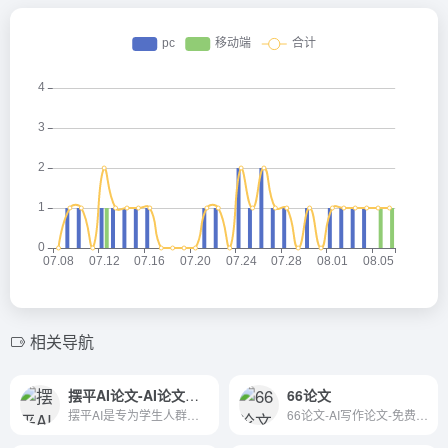
相关导航
摆平AI论文-AI论文写作
66论文
摆平AI是专为学生人群打造的全能型AI创作工具，是针对于学术的全能型写作平台。免费生成千字大纲，5分钟生成3万字初稿！毕业论文、开题报告、课程论文、心得体会等80多种写作场景任意选择。
66论文-AI写作论文-免费论文大纲-在线AI一键生成论文