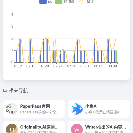
相关导航
PaperPass官网
小鱼AI
PaperPass权威中文论文查重系统，提供职称、课题、高校毕业论文检测服务，免费论文降重，快捷、精准、真实标红且提供详细相似来源及修改意见，并推出免费论文查重检测活动。动态指纹技术保障、权威可信赖的论文检测系统现已为超千万人提供论文查重服务。
小鱼AI免费在线智能AI写作平台，AI自动生成高质量原创内容。拥有超过435个智能写作模板，支持AI写作、AI续写、关键词写文章、文章起标题。覆盖AI影视解说，AI知乎回答，短视频脚本，办公文档自动写作，宣传文案写作，智能翻译，AI写小说，小红书笔记标题，种草文案，亚马逊产品简介，跨境电商文案SEO优化，产品SEO优化，现代诗歌等情景。让写作更简单，让思想充分表达!
Originality.AI原创度和AI内容检测
Writer推出的AI内容检测
原创度和AI内容检测Originality.AI will put you in control of checking your contents originality by identifying any Plagiarism and detecting if AI tools were used to create the content.
Writer推出的AI内容检测工具World-class companies trust Writer to unlock the power of generative AI across every team. Find out how.