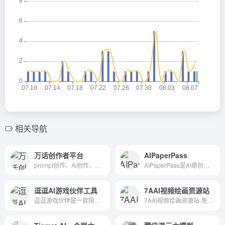
相关导航
万话创作者平台
AIPaperPass
prompt创作、Ai创作、提示词创作、关键词调整、AI商店、AI市场，国内最好的prompt 创建工具，集创建、调试、发布的一站式创作平台
AIPaperPass是AI原创论文写作平台，10分钟产出3万字，提供真实网络数据、图、表、公式、代码，不限次2000字3级大纲，附带ppt、开题报告、任务书、40篇真实参考文献。
逗逗AI游戏伙伴工具
7AAI视频绘画资源站
逗逗游戏伙伴是一款陪你一起玩游戏的AI桌宠软件，在这里有着各种个性的二次元人物，他们会在游戏过程中陪你聊天，还会讲笑话、唱歌等各种惊喜能力；他们懂游戏，更懂你，和为你定制的AI伙伴们一起快乐游戏吧！
7AAI视频绘画资源站-免费分享Stable Diffusion、Midjourney、ChatGPT领域的热门AI绘画生成词和AI咒语，分享AIGC教程资源以及AI行业资讯。