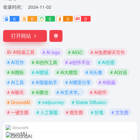
收录时间：
2024-11-02
0
0
0
0
0
打开网站
AI绘画工具
# AI logo
# AIGC
# AI免费聊天写作
# AI写作
# AI创作工具
# ai创作平台
# AI创意
# AI图标
# AI壁纸
# AI大模型
# AI头像
# AI对话
# AI工具
# AI智能助手
# AI模型分享
# AI绘画
# AI聊天
# AI聚合
# AI艺术字。
# AI软件
# GroundAI
# midjourney
# Stable Diffusion
# 一键生图
# 人工智能
# 图生图
# 妙笔
# 文生图
GroundAI