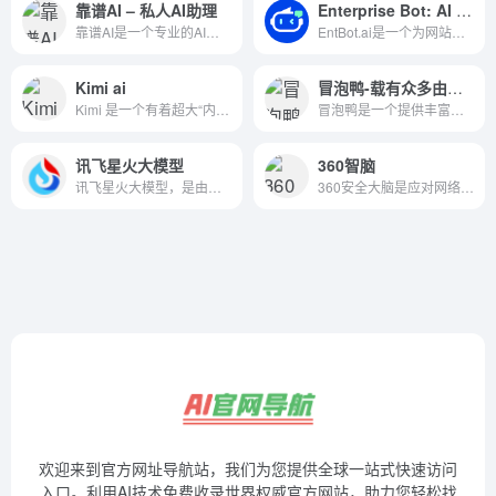
靠谱AI – 私人AI助理
Enterprise Bot: AI Chatbot For Website
靠谱AI是一个专业的AI平台,可以实现AI聊天、AI绘画等功能，打造专属私人AI助手靠谱AI官网聚合文心一言、智谱AI、讯飞星火等先进模型，产品内置30+AI助手，提供学习、工作、咨询、策划等丰富化场景功能，还支持零代码创建AI机器人，量身打造专属AI数字员工。
EntBot.ai是一个为网站提供人工智能聊天机器人构建器的平台，特别适合企业级应用，例如提供产品指南和开发者文档。 EntBot.ai can build AI Chatbot For Website in 5 minutes with no tech-skills. Easily embed it on your website,100% increase in customer response speed
Kimi ai
冒泡鸭-载有众多由大模型技术驱动的智能对话实体的平台
Kimi 是一个有着超大“内存”的智能助手，可以一口气读完二十万字的小说，还会上网冲浪，快来跟他聊聊吧 | Kimi.ai - Moonshot AI 出品的智能助手
冒泡鸭是一个提供丰富角色扮演和创意写作体验的在线平台。它允许...
讯飞星火大模型
360智脑
讯飞星火大模型，是由科大讯飞推出的新一代认知智能大模型，拥有跨领域的知识和语言理解能力，能够基于自然对话方式理解与执行任务，提供语言理解、知识问答、逻辑推理、数学题解答、代码理解与编写等多种能力。
360安全大脑是应对网络攻击的雷达预警系统，是"看见"网络攻...
欢迎来到官方网址导航站，我们为您提供全球一站式快速访问
入口。利用AI技术免费收录世界权威官方网站，助力您轻松找