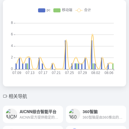
相关导航
AICNN综合智能平台
360智脑
AICNN官方提供稳定的GPT超级大模型服务，包括AI绘画、AI语音生成和人工智能对话，支持文本解析、文件解析和OCR。
360智脑是由360推出的大语言模型，类似于ChatGPT的AI聊天机器人。2023年6月13日 360智脑发布了4.0版本，老周称已经达到GPT 3.5的水平。并且支持多模态，文字处理聊天对话、文字生成图片、文字生成视频等！