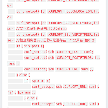
e);
curl_setopt(
$ch
,CURLOPT_FOLLOWLOCATION,tru
e);
curl_setopt(
$ch
,CURLOPT_SSL_VERIFYHOST,fal
se);
//禁止验证对等证书,默认为true
curl_setopt(
$ch
,CURLOPT_SSL_VERIFYPEER,fal
se);
//检查服务器SSL证书中是否存在一个公用名,值0|2,
if
(
$is_post
){
curl_setopt(
$ch
,CURLOPT_POST,true);
curl_setopt(
$ch
,CURLOPT_POSTFIELDS,
$pa
rams
);
curl_setopt(
$ch
,CURLOPT_URL,
$url
);
}
else
{
if
(
$params
){
curl_setopt(
$ch
,CURLOPT_URL,
$url
.
'?'
.
$params
);
}
else
{
curl_setopt(
$ch
,CURLOPT_URL,
$url
)