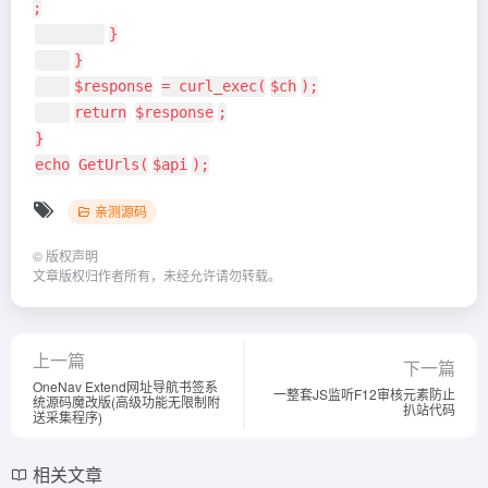
;
}
}
$response
= curl_exec(
$ch
);
return
$response
;
}
echo
GetUrls(
$api
);
亲测源码
©
版权声明
文章版权归作者所有，未经允许请勿转载。
上一篇
下一篇
OneNav Extend网址导航书签系
一整套JS监听F12审核元素防止
统源码魔改版(高级功能无限制附
扒站代码
送采集程序)
相关文章