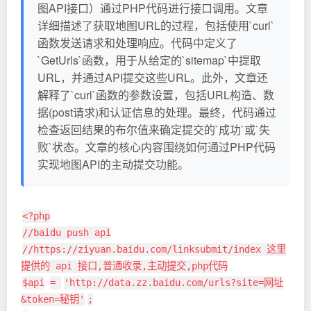
图API接口）通过PHP代码进行接口调用。文章
详细描述了获取地图URL的过程，包括使用`curl`
函数发送请求和处理响应。代码中定义了
`GetUrls`函数，用于从给定的`sitemap`中提取
URL，并通过API提交这些URL。此外，文章还
解释了`curl`函数的参数设置，包括URL构造、数
据(post请求)和认证信息的处理。最终，代码通过
检查返回结果的布尔值来确定提交的`成功`或`失
败`状态。文章的核心内容围绕如何通过PHP代码
实现地图API的主动提交功能。
<?php
//baidu push api
//https://ziyuan.baidu.com/linksubmit/index 这里
提供的 api 接口,普通收录,主动提交,php代码
$api
=
'http://data.zz.baidu.com/urls?site=网址
&token=秘钥'
;