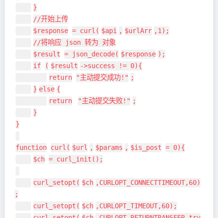
}
//开始上传
$response
= curl(
$api
,
$urlArr
,1);
//将响应 json 转为 对象
$result
= json_decode(
$response
);
if
(
$result
->success != 0){
return
"主动提交成功!"
;
}
else
{
return
"主动提交失败!"
;
}
}
function
curl(
$url
,
$params
,
$is_post
= 0){
$ch
= curl_init();
curl_setopt(
$ch
,CURLOPT_CONNECTTIMEOUT,60)
;
curl_setopt(
$ch
,CURLOPT_TIMEOUT,60);
curl_setopt(
$ch
,CURLOPT_RETURNTRANSFER,tru