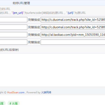
百度
# 火端