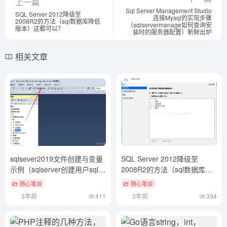
上一篇
Sql Server Management Studio
SQL Server 2012降级至
连接Mysql的实现步骤
2008R2的方法（sql数据库降低
（sqlservermanage如何查询安
版本）这都可以？
装时的服务器配置）新鲜出炉
相关文章
sqlsever2019文件创建与变量
SQL Server 2012降级至
示例（sqlserver创建用户sql语
2008R2的方法（sql数据库降
句）快来看
低版本）这都可以？
随心笔谈
随心笔谈
3年前
411
3年前
394