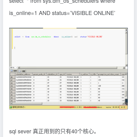
select * from sys.dm_os_schedulers where
is_online=1 AND status=’VISIBLE ONLINE’
sql sever 真正用到的只有40个核心。