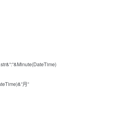
tr&”:”&Minute(DateTime)
ateTime)&”月”