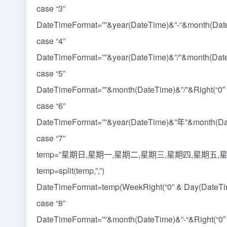
case “3”
DateTimeFormat=””&year(DateTime)&”-“&month(DateT
case “4”
DateTimeFormat=””&year(DateTime)&”/”&month(DateT
case “5”
DateTimeFormat=””&month(DateTime)&”/”&Right(“0″ 
case “6”
DateTimeFormat=””&year(DateTime)&”年”&month(Date
case “7”
temp=”星期日,星期一,星期二,星期三,星期四,星期五,
temp=split(temp,”,”)
DateTimeFormat=temp(WeekRight(“0” & Day(DateTim
case “8”
DateTimeFormat=””&month(DateTime)&”-“&Right(“0″