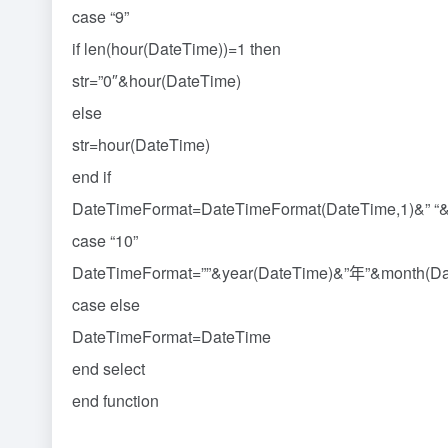
case “9”
if len(hour(DateTime))=1 then
str=”0″&hour(DateTime)
else
str=hour(DateTime)
end if
DateTimeFormat=DateTimeFormat(DateTime,1)&” “&s
case “10”
DateTimeFormat=””&year(DateTime)&”年”&month(D
case else
DateTimeFormat=DateTime
end select
end function