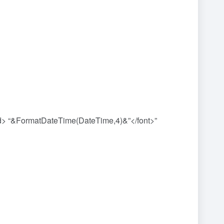
> “&FormatDateTime(DateTime,4)&”</font>”