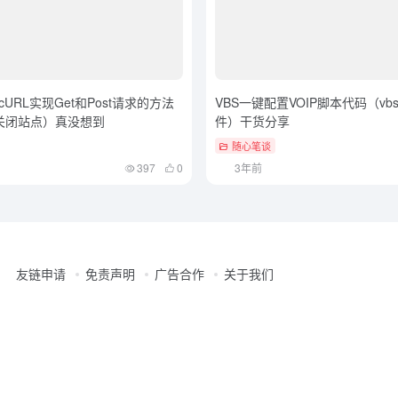
cURL实现Get和Post请求的方法
VBS一键配置VOIP脚本代码（v
s关闭站点）真没想到
件）干货分享
随心笔谈
397
0
3年前
友链申请
免责声明
广告合作
关于我们