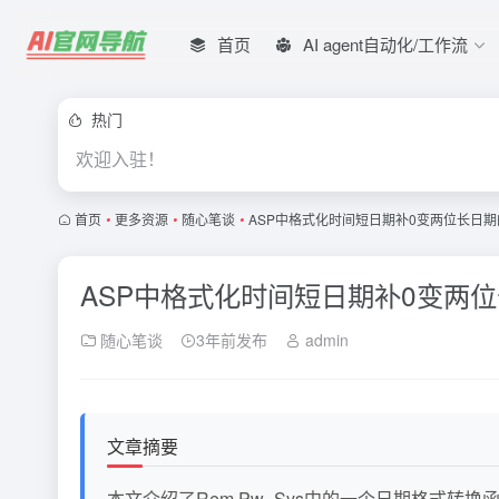
首页
AI agent自动化/工作流
热门
欢迎入驻！
首页
•
更多资源
•
随心笔谈
•
ASP中格式化时间短日期补0变两位长日期
ASP中格式化时间短日期补0变两位
随心笔谈
3年前发布
admin
文章摘要
本文介绍了Rem Pw_Sys中的一个日期格式转换函