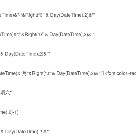
ime)&”-“&Right(“0″ & Day(DateTime),2)&””
ime)&”/”&Right(“0″ & Day(DateTime),2)&””
& Day(DateTime),2)&””
Time)&”月”&Right(“0” & Day(DateTime),2)&”日<font color=red
星期六”
e),2)-1)
 & Day(DateTime),2)&””