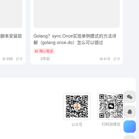
bs脚本安装软
Golang？sync.Once实现单例模式的方法详
解（golang once.do）怎么可以错过
随心笔谈
398
0
3年前
416
0
扫码加微信
公众号