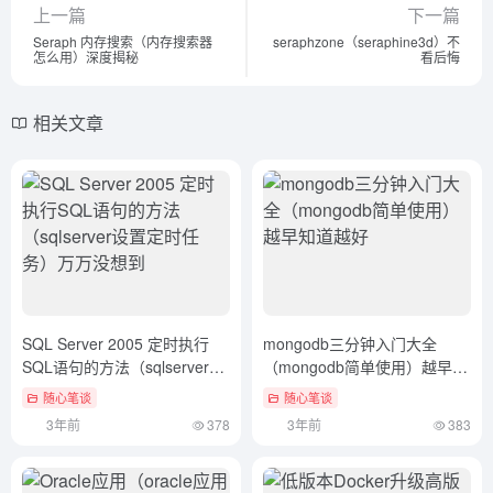
上一篇
下一篇
Seraph 内存搜索（内存搜索器
seraphzone（seraphine3d）不
怎么用）深度揭秘
看后悔
相关文章
SQL Server 2005 定时执行
mongodb三分钟入门大全
SQL语句的方法（sqlserver设
（mongodb简单使用）越早知
置定时任务）万万没想到
道越好
随心笔谈
随心笔谈
3年前
378
3年前
383