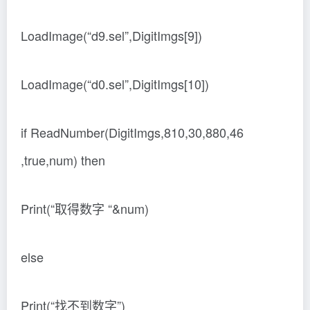
LoadImage(“d9.sel”,DigitImgs[9])
LoadImage(“d0.sel”,DigitImgs[10])
if ReadNumber(DigitImgs,810,30,880,46
,true,num) then
Print(“取得数字 “&num)
else
Print(“找不到数字”)