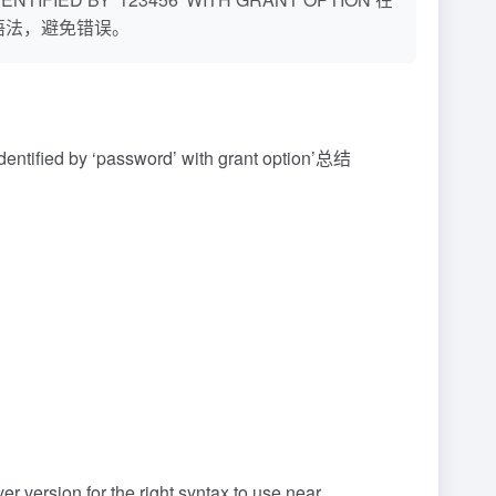
语法，避免错误。
 by ‘password’ with grant option’总结
version for the right syntax to use near