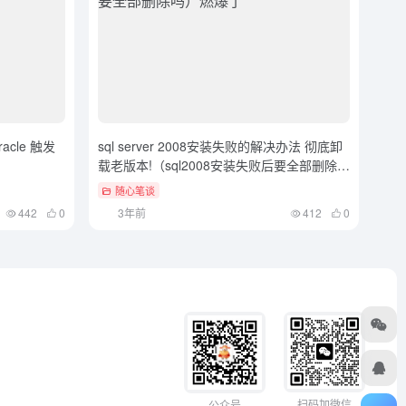
cle 触发
sql server 2008安装失败的解决办法 彻底卸
载老版本!（sql2008安装失败后要全部删除
吗）燃爆了
随心笔谈
442
0
3年前
412
0
扫码加微信
公众号