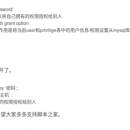
ssword’
该用户可以将自己拥有的权限授权给别人
th grant option
质上的作用是将当前user和privilige表中的用户信息/权限设置从my
开了。
y ‘密码’;
主机’ ;
己拥有的权限授权给别人
希望大家多多支持脚本之家。