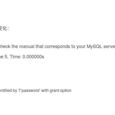
了变化：
heck the manual that corresponds to your MySQL server v
line 5, Time: 0.000000s
dentified by ?’password’ with grant option