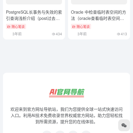
PostgreSQL长事务与失效的索
Oracle 中检查临时表空间的方
引查询浅析介绍（post过去分
法（oracle查看临时表空间剩
词造句）不看后悔
余大小）不要告诉别人
随心笔谈
随心笔谈
3年前
434
3年前
413
欢迎来到官方网址导航站，我们为您提供全球一站式快速访问
入口。利用AI技术免费收录世界权威官方网站，助力您轻松找
到所需资源，提升您的在线体验。