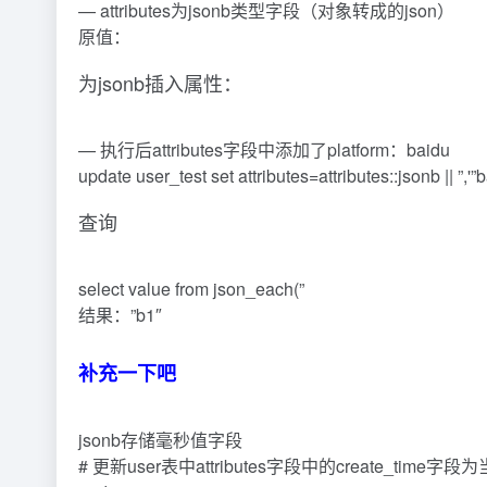
— attributes为jsonb类型字段（对象转成的json）
原值：
为jsonb插入属性：
— 执行后attributes字段中添加了platform：baidu
update user_test set attributes=attributes::jsonb || ”,'”b
查询
select value from json_each(”
结果：”b1″
补充一下吧
jsonb存储毫秒值字段
# 更新user表中attributes字段中的create_time字