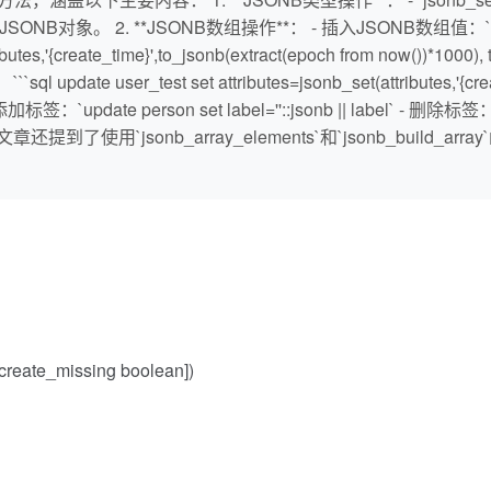
2. **JSONB数组操作**： - 插入JSONB数组值：`update user_tes
butes,'{create_time}',to_jsonb(extract(epoch from now())*
pdate user_test set attributes=jsonb_set(attributes,'{creat
 添加标签：`update person set label=''::jsonb || label` - 删除标
 文章还提到了使用`jsonb_array_elements`和`jsonb_build
, create_missing boolean])