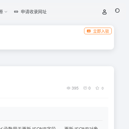
源
申请收录网址
立即入驻
395
0
0
set`函数用于更新JSONB字段。 - 更新JSONB对象