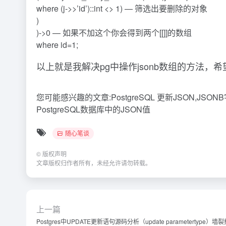
where (j->>’id’)::int <> 1) — 筛选出要删除的对象
)
)->0 — 如果不加这个你会得到两个[[]]的数组
where id=1;
以上就是我解决pg中操作jsonb数组的方法
您可能感兴趣的文章:PostgreSQL 更新JSON,JSON
PostgreSQL数据库中的JSON值
随心笔谈
©
版权声明
文章版权归作者所有，未经允许请勿转载。
上一篇
Postgres中UPDATE更新语句源码分析（update parametertype）墙