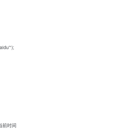
aidu”‘);
段为当前时间