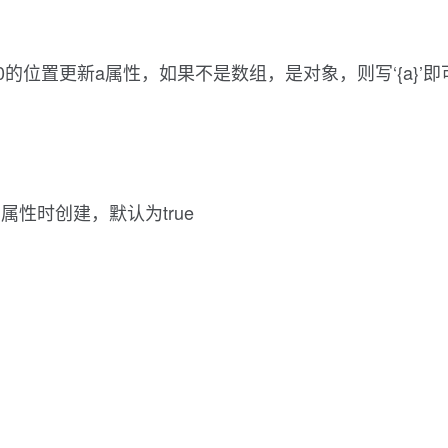
标是0的位置更新a属性，如果不是数组，是对象，则写‘{a}’即
在f1属性时创建，默认为true