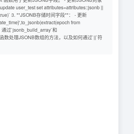
t set attributes=attributes::jsonb ||
1000), true)` 3. **JSONB存储时间字段**： - 更新
e_time}',to_jsonb(extract(epoch from
签：通过`jsonb_build_array`和
_array`函数处理JSONB数组的方法，以及如何通过`||`符