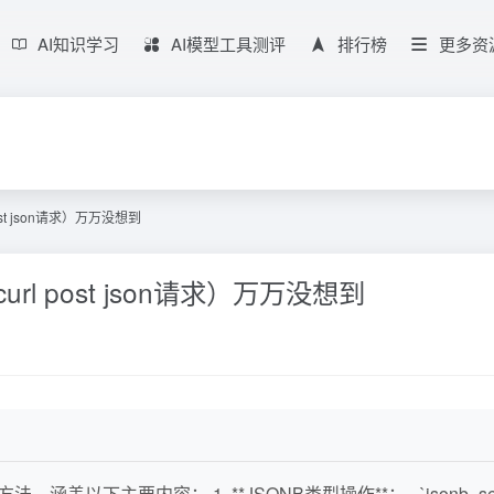
AI知识学习
AI模型工具测评
排行榜
更多资
ost json请求）万万没想到
url post json请求）万万没想到
，涵盖以下主要内容： 1. **JSONB类型操作**： - `jsonb_