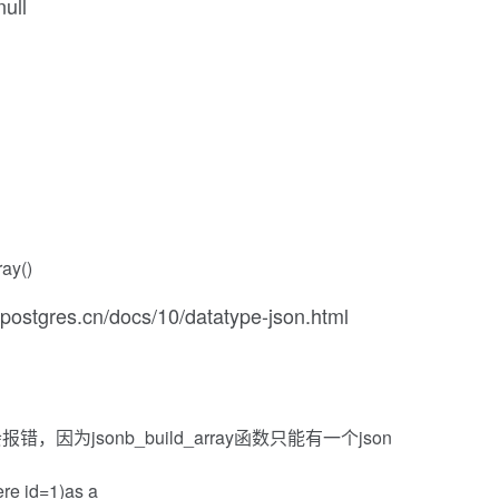
ll
ray()
.cn/docs/10/datatype-json.html
因为jsonb_build_array函数只能有一个json
ere id=1)as a