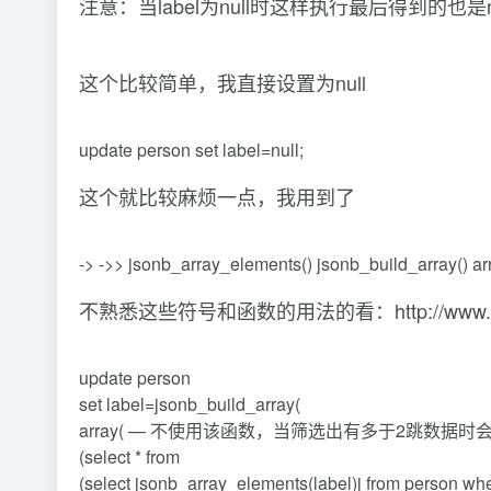
注意：当label为null时这样执行最后得到的也是nu
这个比较简单，我直接设置为null
update person set label=null;
这个就比较麻烦一点，我用到了
-> ->> jsonb_array_elements() jsonb_build_array() ar
不熟悉这些符号和函数的用法的看：http://www.postgres
update person
set label=jsonb_build_array(
array( — 不使用该函数，当筛选出有多于2跳数据时会报错，
(select * from
(select jsonb_array_elements(label)j from person wh