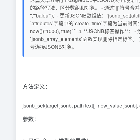
的路径写法，区分数组和对象。 - 通过`||`符号合并JSONB对象。 
'','"baidu"');` - 更新JSONB数组值：`jsonb_set(attri
`attributes`字段中的`create_time`字段为当前时间： ```sql u
now())*1000), true) ``` 4. **JSONB标签操作**： -
`jsonb_array_elements`函数实现删除指定标签。
号连接JSONB对象。
方法定义：
jsonb_set(target jsonb, path text[], new_value jsonb[
参数：