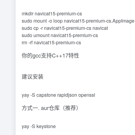
mkdir navicat15-premium-cs
sudo mount -o loop navicat15-premium-cs.AppImage
sudo cp -r navicat15-premium-cs navicat
sudo umount navicat15-premium-cs
rm -rf navicat15-premium-cs
你的gcc支持C++17特性
建议安装
yay -S capstone rapidjson openssl
方式一. aur仓库（推荐）
yay -S keystone