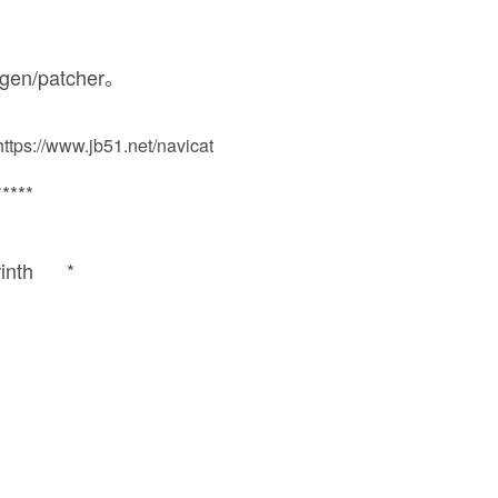
/patcher。
https://www.jb51.net/navicat
*****
yrinth *