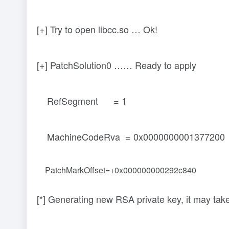
[+] Try to open libcc.so … Ok!
[+] PatchSolution0 …… Ready to apply
RefSegment = 1
MachineCodeRva = 0x0000000001377200
PatchMarkOffset=+0x000000000292c840
[*] Generating new RSA private key, it may tak