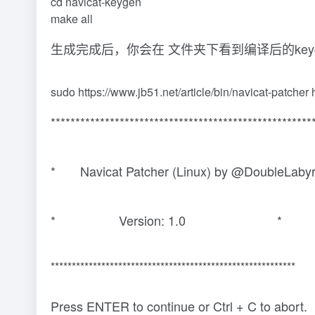
cd navicat-keygen
make all
生成完成后，你会在 文件夹下看到编译后的keygen
sudo https://www.jb51.net/article/bin/navicat-patcher 
*****************************************************
* Navicat Patcher (Linux) by @DoubleLab
* Version: 1.0 *
**********************************************************
Press ENTER to continue or Ctrl + C to abort.