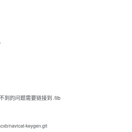
e
 找不到的问题需要链接到 /lib
zscxb/navicat-keygen.git