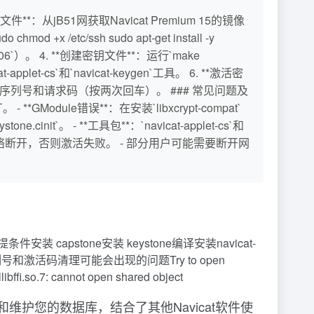
**：从jB51网获取Navicat Premium 15的镜像
 +x /etc/ssh sudo apt-get install -y
`KB=206`）。 4. **创建密钥文件**：运行`make
pplet-cs`和`navicat-keygen`工具。 6. **激活密
口中输入序列号和请求码（按两次回车）。 ### 常见问题及
 - **GModule错误**：在安装`libxcrypt-compat`
ne.cinit`。 - **工具包**：`navicat-applet-cs`和
事项 - 确保网络断开，否则激活失败。 - 部分用户可能需要断开网
提条件安装 capstone安装 keystone编译安装navicat-
生成序列号和激活码清理可能会出现的问题Try to open
ibffi.so.7: cannot open shared object
建，管理和维护您的数据库，结合了其他Navicat软件使