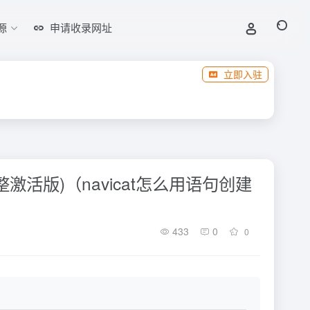
源
申请收录网址
立即入驻
(完整激活版)（navicat怎么用语句创建
433
0
0