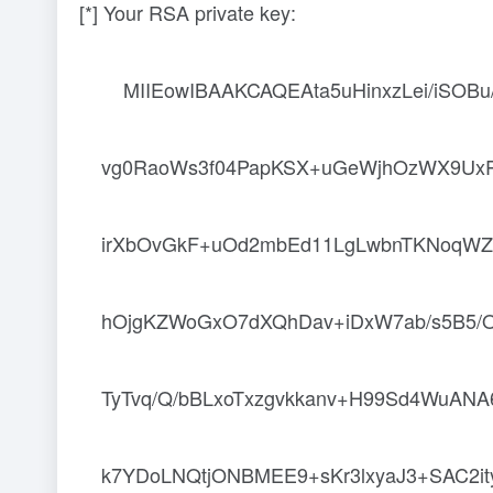
[*] Your RSA private key:
MIIEowIBAAKCAQEAta5uHinxzLei/iSOBu/
vg0RaoWs3f04PapKSX+uGeWjhOzWX9UxRXj2
irXbOvGkF+uOd2mbEd11LgLwbnTKNoqWZu
hOjgKZWoGxO7dXQhDav+iDxW7ab/s5B5/OJc
TyTvq/Q/bBLxoTxzgvkkanv+H99Sd4WuANA
k7YDoLNQtjONBMEE9+sKr3lxyaJ3+SAC2ity