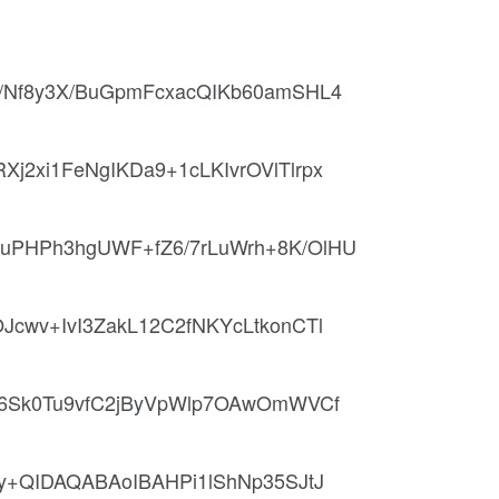
Nf8y3X/BuGpmFcxacQIKb60amSHL4
xi1FeNgIKDa9+1cLKIvrOVlTlrpx
PHPh3hgUWF+fZ6/7rLuWrh+8K/OlHU
wv+IvI3ZakL12C2fNKYcLtkonCTl
6Sk0Tu9vfC2jByVpWlp7OAwOmWVCf
+QIDAQABAoIBAHPi1lShNp35SJtJ