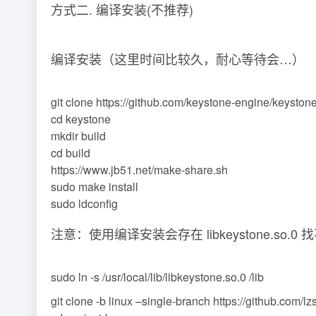
方式二. 编译安装(不推荐)
编译安装（这里时间比较久，耐心等待会…）
git clone https://github.com/keystone-engine/keyston
cd keystone
mkdir build
cd build
https://www.jb51.net/make-share.sh
sudo make install
sudo ldconfig
注意：使用编译安装会存在 libkeystone.so.0
sudo ln -s /usr/local/lib/libkeystone.so.0 /lib
git clone -b linux –single-branch https://github.com/l