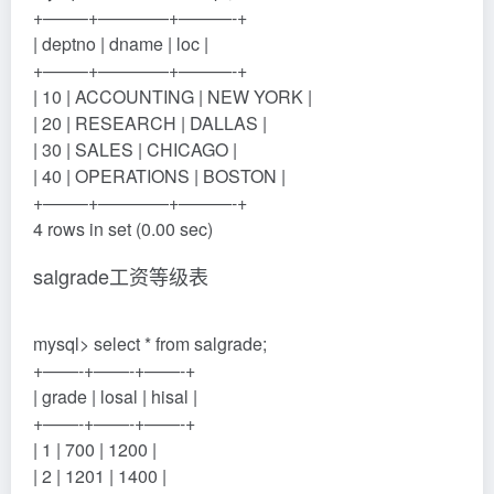
+——–+————+———-+
| deptno | dname | loc |
+——–+————+———-+
| 10 | ACCOUNTING | NEW YORK |
| 20 | RESEARCH | DALLAS |
| 30 | SALES | CHICAGO |
| 40 | OPERATIONS | BOSTON |
+——–+————+———-+
4 rows in set (0.00 sec)
salgrade工资等级表
mysql> select * from salgrade;
+——-+——-+——-+
| grade | losal | hisal |
+——-+——-+——-+
| 1 | 700 | 1200 |
| 2 | 1201 | 1400 |