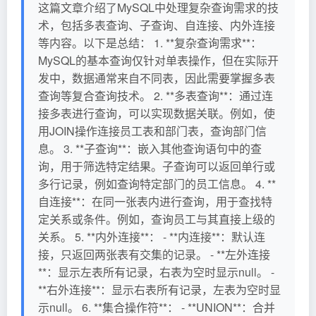
这篇文章介绍了MySQL中处理复杂查询需求的技
术，包括多表查询、子查询、自连接、内外连接
等内容。以下是总结： 1. **复杂查询需求**：
MySQL的基本查询仅针对单表操作，但在实际开
发中，数据通常来自不同表，因此需要掌握多表
查询等复合查询技术。 2. **多表查询**：通过连
接多表进行查询，可以实现数据关联。例如，使
用JOIN操作连接员工表和部门表，查询部门信
息。 3. **子查询**：嵌入其他查询语句中的查
询，用于筛选特定结果。子查询可以返回单行或
多行记录，例如查询特定部门的员工信息。 4. **
自连接**：在同一张表内进行查询，用于查找特
定关系或条件。例如，查询员工与其直接上级的
关系。 5. **内外连接**： - **内连接**：默认连
接，只返回两张表有交集的记录。 - **左外连接
**：显示左表所有记录，右表为空时显示null。 -
**右外连接**：显示右表所有记录，左表为空时显
示null。 6. **集合操作符**： - **UNION**：合并