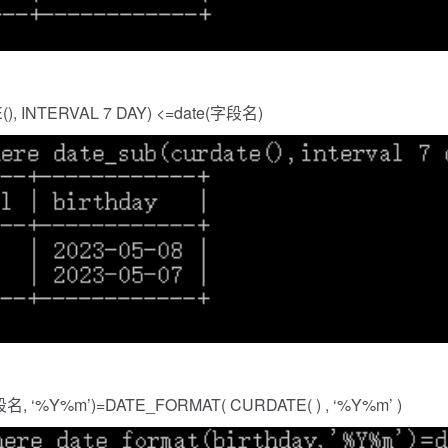
, INTERVAL 7 DAY) <=date(字段名)
 ‘%Y%m’)=DATE_FORMAT( CURDATE( ) , ‘%Y%m’ )