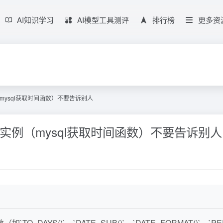
AI知识学习
AI模型工具测评
排行榜
更多资
mysql获取时间函数）不要告诉别人
种实例（mysql获取时间函数）不要告诉别人
TO_DAYS()`、`DATE_SUB()`、`DATE_FORMAT()`、