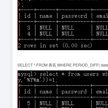
SELECT * FROM 表名 WHERE PERIOD_DIFF( date_for