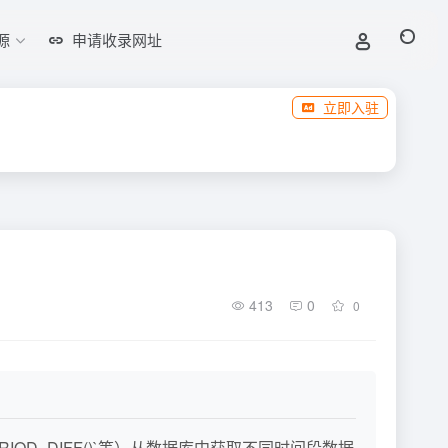
源
申请收录网址
立即入驻
413
0
0
`PERIOD_DIFF()`等）从数据库中获取不同时间段数据