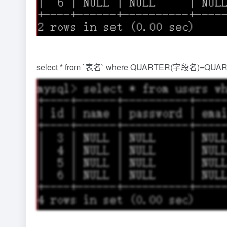
select * from `表名` where QUARTER(字段名)=QUAR