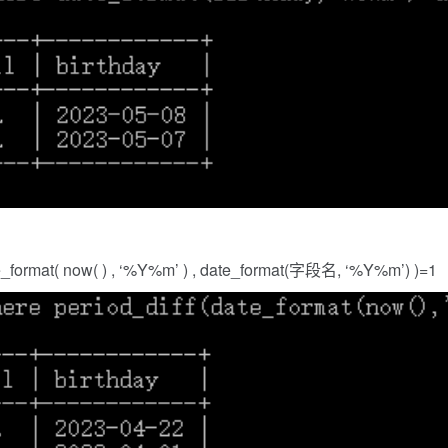
mat( now( ) , ‘%Y%m’ ) , date_format(字段名, ‘%Y%m’) )=1