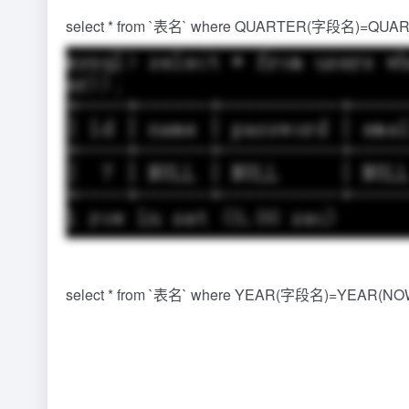
select * from `表名` where QUARTER(字段名)=QUART
select * from `表名` where YEAR(字段名)=YEAR(NOW