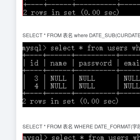
SELECT * FROM 表名 where DATE_SUB(CURDATE()
SELECT * FROM 表名 WHERE DATE_FORMAT(字段名,