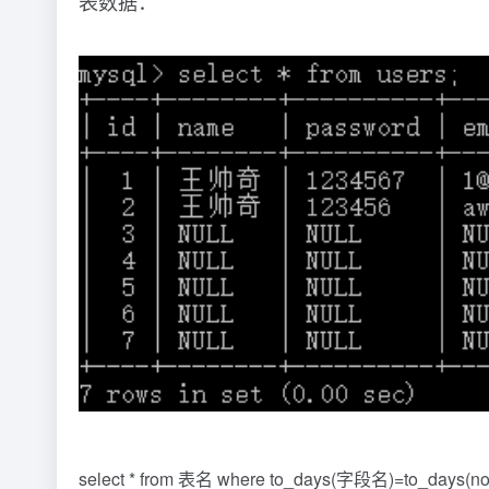
表数据：
select * from 表名 where to_days(字段名)=to_days(now