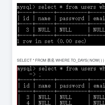
SELECT * FROM 表名 WHERE TO_DAYS( NOW( ) )