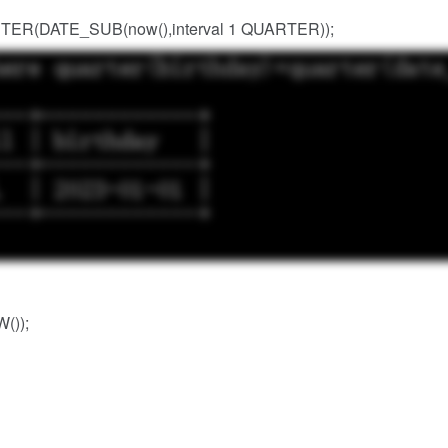
ER(DATE_SUB(now(),interval 1 QUARTER));
());