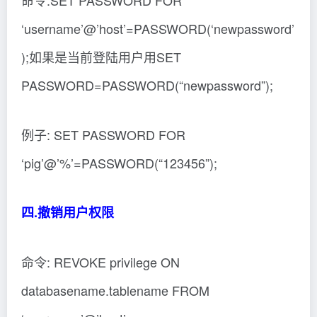
命令:SET PASSWORD FOR
‘username’@’host’=PASSWORD(‘newpassword’
);如果是当前登陆用户用SET
PASSWORD=PASSWORD(“newpassword”);
例子: SET PASSWORD FOR
‘pig’@’%’=PASSWORD(“123456”);
四.撤销用户权限
命令: REVOKE privilege ON
databasename.tablename FROM