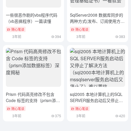
一些很恶作剧的vbs程序代码
SqlServer2008 数据库同步的
（vb恶搞程序）一篇读懂
两种方式(发布、订阅使用方
法)（SQLserver2008数据库管
随心笔谈
随心笔谈
理基础证书）一看就会
3年前
394
3年前
383
Prism 代码高亮修改不包含
sql2005 本地计算机上的SQL
Code 标签的支持（prism添加
SERVER服务启动后又停止了
数据标签）深度揭秘
解决方法（sql2000本地计算
随心笔谈
随心笔谈
机上的mssqlserver服务启动后
3年前
375
3年前
420
又停止了）难以置信