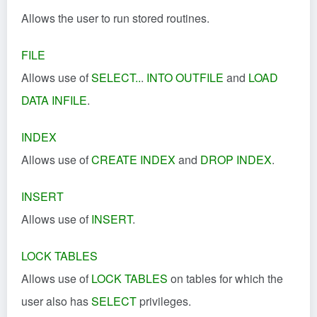
Allows the user to run stored routines.
FILE
Allows use of
SELECT
..
.
INTO OUTFILE
and
LOAD
DATA INFILE
.
INDEX
Allows use of
CREATE INDEX
and
DROP INDEX
.
INSERT
Allows use of
INSERT
.
LOCK TABLES
Allows use of
LOCK TABLES
on tables for which the
user also has
SELECT
privileges.