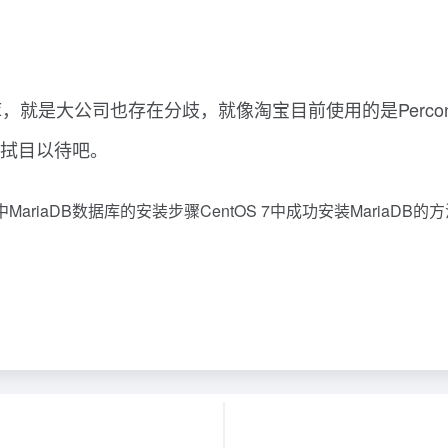
公司也存在分歧，就像淘宝目前使用的是Percona 5.5.1
就拭目以待吧。
中MariaDB数据库的安装步骤CentOS 7中成功安装MariaDB的