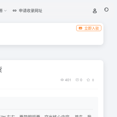
源
申请收录网址
立即入驻
货
401
0
0
在2%左右，要简明扼要，突出核心内容。 首先，我