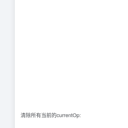
查看所有current的tcp连接:
netstat -nat | grep ‘27017′