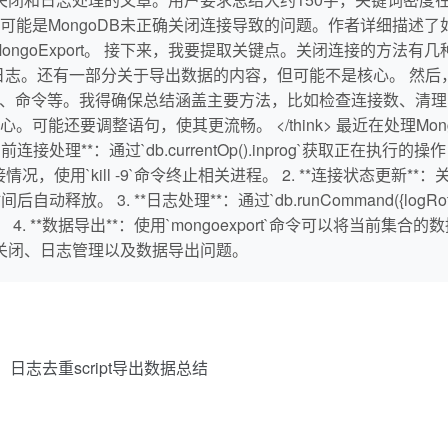
是MongoDB未正确关闭连接导致的问题。作者详细描述了如何检
ongoExport。 接下来，我要提取关键点。关闭连接的方法有几种，
旋转日志。还有一部分关于导出数据的内容，但可能不是核心。 然
日志、命令等。我得确保总结涵盖主要方法，比如检查连接数、清
可能还要调整语句，使其更流畅。 </think> 最近在处理M
处理**：通过`db.currentOp().inprog`获取正在执行
x`查看连接情况，使用`kill -9`命令终止相关进程。 2. **连接状态
放。 3. **日志处理**：通过`db.runCommand({logR
件。 4. **数据导出**：使用`mongoexport`命令可以将当
接关闭、日志管理以及数据导出问题。
二：日志去重script导出数据总结