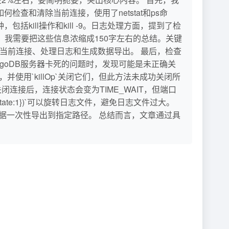
查和清除当前连接，使用了netstat和ps命
包括kill操作和kill -9。日志处理方面，提到了检
后，我需要把这些信息浓缩成150字左右的总结。关键
理当前连接、处理日志和生成数据导出。 最后，检查
ongoDB服务器卡死的问题时，发现可能是未正确关
的操作，并使用`killOp`关闭它们，但此方法未成功关闭所
更新**：关闭连接后，连接状态会变为TIME_WAIT，但端口
otate:1})`可以旋转日志文件，避免日志文件过大。
前集合的数据一次性导出到指定路径。 总结而言，文章通过具