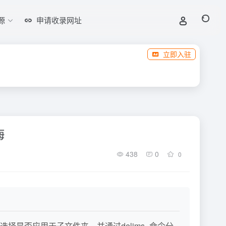
源
申请收录网址
立即入驻
悔
438
0
0
是否应用于子文件夹，并通过delims=命令分