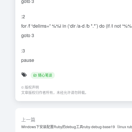
goto 3
:2
for /f “delims=” %%i in (‘dir /a-d /b *.*’) do (if /i
goto 3
:3
pause
随心笔谈
©
版权声明
文章版权归作者所有，未经允许请勿转载。
上一篇
Windows下安装配置Ruby的debug工具ruby-debug-base19（lin