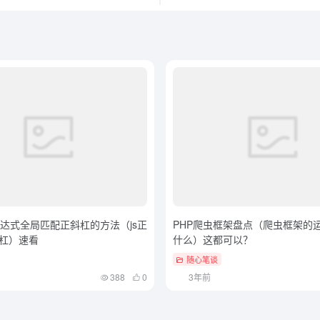
表达式全局匹配正斜杠的方法（js正
PHP爬虫框架盘点（爬虫框架的
杠）速看
什么）这都可以？
随心笔谈
388
0
3年前