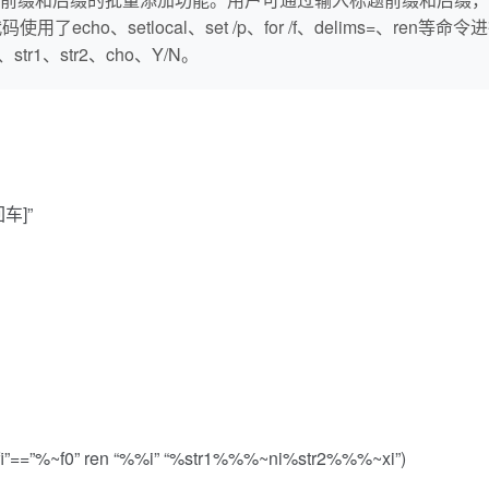
echo、setlocal、set /p、for /f、delims=、r
en、str1、str2、cho、Y/N。
车]”
t “%%~fi”==”%~f0” ren “%%i” “%str1%%%~ni%str2%%%~xi”)