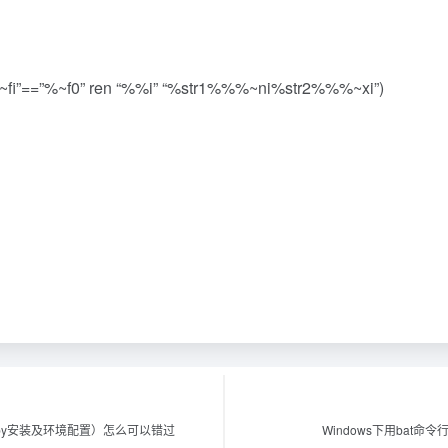
 not “%%~fi”==”%~f0” ren “%%i” “%str1%%%~ni%str2%%%~xi”)
ux ruby安装及环境配置）怎么可以错过
Windows下用bat