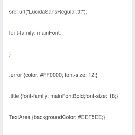
src: url(“LucidaSansRegular.ttf“);
font-family: mainFont;
}
.error {color: #FF0000; font-size: 12;}
.title {font-family: mainFontBold;font-size: 18;}
TextArea {backgroundColor: #EEF5EE;}