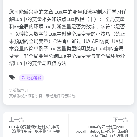
您可能感兴趣的文章:Lua中的变量和流控制入门学习详
解Lua中的变量相关知识点Lua教程（十）： 全局变量
和非全局的环境Lua判断变量是否为数字、字符串是否
可以转换为数字等Lua中创建全局变量的小技巧（禁止
未预期的全局变量）C语言中通过LUA API访问LUA脚
本变量的简单例子Lua变量类型简明总结Lua中的全局
变量、非全局变量总结Lua中全局变量与非全局环境介
绍Lua中的变量与赋值方法
随心笔谈
©
版权声明
文章版权归作者所有，未经允许请勿转载。
上一篇
下一篇
Lua中的变量和流控制入门学习
Lua中的异常处理pcall、
（变量作用域可以重叠吗）学到
xpcall、debug使用实例（lua的
了
表标准库）万万没想到