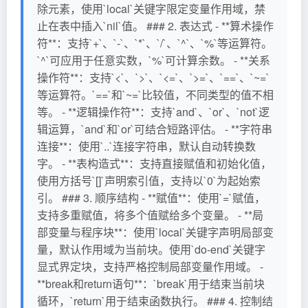
除元素，使用`local`关键字限定变量作用域，禁
止在表中插入`nil`值。 ### 2. 表达式 - **算术操作
符**：支持`+`、`-`、`*`、`/`、`^`、`%`等运算符。
`^`可应用于任意实数，`%`可计算余数。 - **关系
操作符**：支持`<`、`>`、`<=`、`>=`、`==`、`~=`
等运算符。`==`和`~=`比较值，不同类型的值不相
等。 - **逻辑操作符**：支持`and`、`or`、`not`逻
辑运算，`and`和`or`可结合短路评估。 - **字符串
连接**：使用`..`连接字符串，默认自动转换数
字。 - **表构造式**：支持直接赋值和初始化值，
使用方括号`[]`声明索引值，支持以`0`为起始索
引。 ### 3. 顺序结构 - **赋值**：使用`=`赋值，
支持多重赋值，将多个值赋给多个变量。 - **局
部变量与程序块**：使用`local`关键字声明局部变
量，默认作用域为当前块。使用`do-end`关键字
显式界定块，支持严格控制局部变量作用域。 -
**break和return语句**：`break`用于结束当前块
循环，`return`用于结束函数执行。 ### 4. 控制结