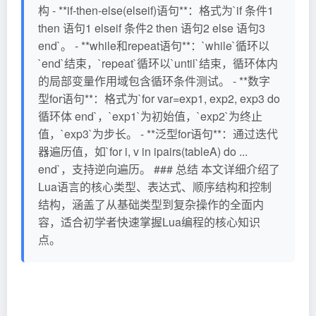
构 - **if-then-else(elseif)语句**：格式为`if 条件1
then 语句1 elseif 条件2 then 语句2 else 语句3
end`。 - **while和repeat语句**：`while`循环以
`end`结束，`repeat`循环以`until`结束，循环体内
的局部变量作用域包含循环条件测试。 - **数字
型for语句**：格式为`for var=exp1, exp2, exp3 do
循环体 end`，`exp1`为初始值，`exp2`为终止
值，`exp3`为步长。 - **泛型for语句**：通过迭代
器遍历值，如`for i, v in ipairs(tableA) do ...
end`，支持逆向遍历。 ### 总结 本文详细介绍了
Lua语言的核心类型、表达式、顺序结构和控制
结构，涵盖了从基础类型到复杂操作的全面内
容，适合初学者快速掌握Lua编程的核心知识
点。