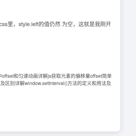
s里，style.left的值仍然 为空，这就是我刚开
JS中offset和匀速动画详解js获取元素的偏移量offset简单
t的使用及区别详解window.setInterval()方法的定义和用法及