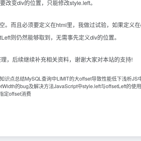
所以要改变div的位置，只能修改style.left。
的值为空。而且必须要定义在html里，我做过试验，如果定义在cs
fsetLeft则仍然能够取到，无需事先定义div的位置。
ft区别的资料整理，后续继续补充相关资料，谢谢大家对本站的支持!
l 三大元素知识点总结MySQL查询中LIMIT的大offset导致性能低下浅析
tWidth的bug及解决方法JavaScript中style.left与offsetLef
fa指定offset消费