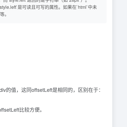
style.left`是可读且可写的属性。如果在`html`中未
l`等。
相对于父div的值，这同offsetLeft是相同的，区别在于：
fsetLeft比较方便。