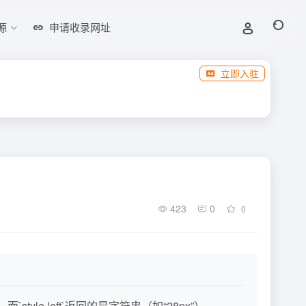
源
申请收录网址
立即入驻
423
0
0
，而`style.left`返回的是字符串（如“28px”）。