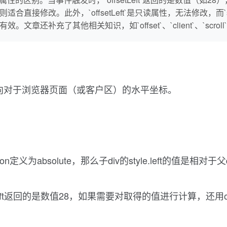
left`则适合直接修改。此外，`offsetLeft`是只读属性，无法修改，而`
`仍然有效。文章还补充了其他相关知识，如`offset`、`client`、`scrol
指针向对于浏览器页面（或客户区）的水平坐标。
position定义为absolute，那么子div的style.left的值是
ffsetLeft返回的是数值28，如果需要对取得的值进行计算，还用of