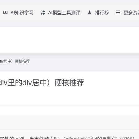
AI知识学习
AI模型工具测评
排行榜
更多资
iv里的div居中）硬核推荐
区别（让div里的div居中）硬核推荐
e.left`属性的区别。当事件触发时，`offsetLeft`返回的是数值（如28）