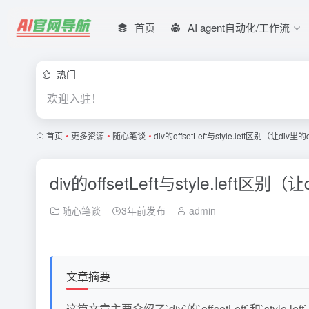
首页
AI agent自动化/工作流
热门
欢迎入驻！
首页
•
更多资源
•
随心笔谈
•
div的offsetLeft与style.left区别（让d
div的offsetLeft与style.left
随心笔谈
3年前发布
admin
文章摘要
这篇文章主要介绍了`div`的`offsetLeft`和`styl