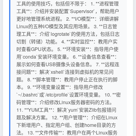
工具的使用技巧，包括但不限于： 1. **进程管理
工具**：介绍并安装配置`Supervisor`，帮助用户
更好地管理系统进程。 2. **I/O模型**：详细讲解
Linux的五种I/O模型及其应用场景。 3. **日志管
理工具**：介绍`logrotate`的使用方法，包括日志
切割（转储）功能。 4. **实时监控**：教用户实
时查看GPU状态。 5. **环境安装**：指导用户使
用`conda`安装环境变量。 6. **设备信息查看**：
展示如何查看USB摄像头设备信息。 7. **远程连
接问题**：解决`xshell`连接到虚拟机的常见问
题。 8. **脚本管理**：教用户停止正在执行的脚
本。 9. **环境变量设置**：指导用户修改
`~/.bashrc`或`/etc/profile`设置环境变量。 10. **密
码管理**：介绍修改Linux服务器密码的方法。
11. **YUM工具**：解决`yum`安装Zlib包报错问
题及解决方案。 12. **用户管理**：介绍在Linux
下新增用户、指定用户组、创建home目录的方
法。 13. **文件传输**：教用户在两个Linux服务