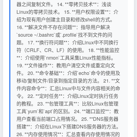
器之间复制文件。 14. **零拷贝技术**：浅谈
Linux的零拷贝技术。 15. **用户权限设置**：介
绍为现有用户创建主目录和修改shell的方式。
16. **解决文件不存在问题**：指导用户解决
`source ~/.bashrc`或`.profile`找不到文件的问
题。 17. **换行符问题**：介绍Linux中不同换行
符（CRLF、CR、LF）的使用。 18. **性能监控
**：介绍使用`nmon`工具采集Linux性能指标。
19. **文件操作**：教用户清空文件或重定向文
件。 20. **命令基础**：介绍`echo`命令的使用及
移动/复制文件/目录到指定目录的方法。 21. **文
件内容命令**：汇总Linux中与文件内容相关的命
令。 22. **定时任务**：介绍Linux定时执行任务
的教程。 23. **包管理工具**：比较Linux包管理
工具`yum`和`apt`的区别。 24. **端口监控**：教
用户查看当前端口占用情况。 25. **DNS服务器
搭建**：介绍在Linux下搭建DNS服务器的方法。
26. **内存使用情况**：汇总查看内存使用情况的