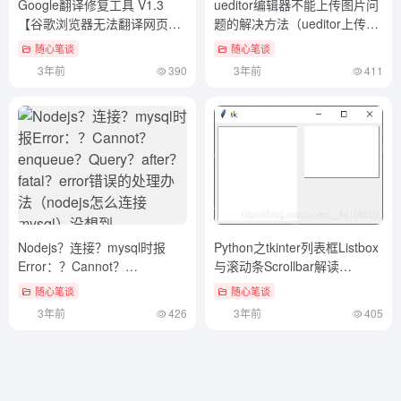
Google翻译修复工具 V1.3
ueditor编辑器不能上传图片问
【谷歌浏览器无法翻译网页问
题的解决方法（ueditor上传漏
题解决】
洞）万万没想到
随心笔谈
随心笔谈
3年前
390
3年前
411
Nodejs？连接？mysql时报
Python之tkinter列表框Listbox
Error：？Cannot？
与滚动条Scrollbar解读
enqueue？Query？after？
（python tkinter relief）学到
随心笔谈
随心笔谈
fatal？error错误的处理办法
了
3年前
426
3年前
405
（nodejs怎么连接mysql）没
想到