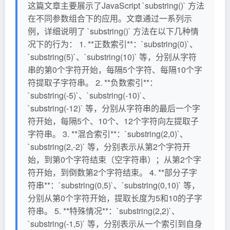
这篇文章主要展示了JavaScript `substring()` 方法
在不同参数组合下的应用。文章通过一系列示
例，详细说明了 `substring()` 方法在以下几种情
况下的行为： 1. **正数索引**：`substring(0)`、
`substring(5)`、`substring(10)` 等，分别从字符
串的第0个字符开始，每隔5个字符、每隔10个字
符提取子字符串。 2. **负数索引**：
`substring(-5)`、`substring(-10)`、
`substring(-12)` 等，分别从字符串的最后一个字
符开始，每隔5个、10个、12个字符向左提取子
字符串。 3. **混合索引**：`substring(2,0)`、
`substring(2,-2)` 等，分别表示从第2个字符开
始，到第0个字符结束（空字符串）；从第2个字
符开始，到倒数第2个字符结束。 4. **部分子字
符串**：`substring(0,5)`、`substring(0,10)` 等，
分别从第0个字符开始，提取长度为5和10的子字
符串。 5. **特殊情况**：`substring(2,2)`、
`substring(-1,5)` 等，分别表示从一个索引到自身