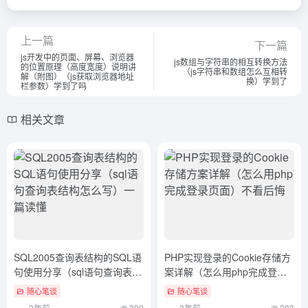
上一篇
下一篇
js开发中的页面、屏幕、浏览器
js数组与字符串的相互转换方法
的位置原理（高度宽度）说明讲
（js字符串和数组怎么互相转
解（附图）（js获取浏览器地址
换）学到了
栏参数）学到了吗
相关文章
SQL2005查询表结构的SQL语
PHP实现登录的Cookie存储方
句使用分享（sql语句查询表结
案详解（怎么用php完成登录
构怎么写）一篇读懂
页面）不看后悔
随心笔谈
随心笔谈
3年前
399
3年前
383