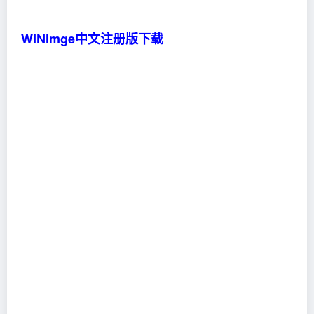
的。在LINUX安装过程中，其引导软盘的映像文
件就需要用这种软件先释放到软盘上。
WINimge中文注册版下载