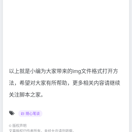
文章版权归作者所有，未经允许请勿转载。
上一篇
下一篇
Imagenet2012数据集下载、介
img标签中alt和title属性的正确使
绍(推荐)（image net数据集包含
用（img标签title和alt区别）这样
了什么佛图片）干货分享
也行？
相关文章
WINDOWS特有的消息常量标
PowerShell 远程执行任务的方
识符(vb,vbs常用)（windows具
法步骤（powershell远程复制
有的特点）太疯狂了
文件）越早知道越好
随心笔谈
随心笔谈