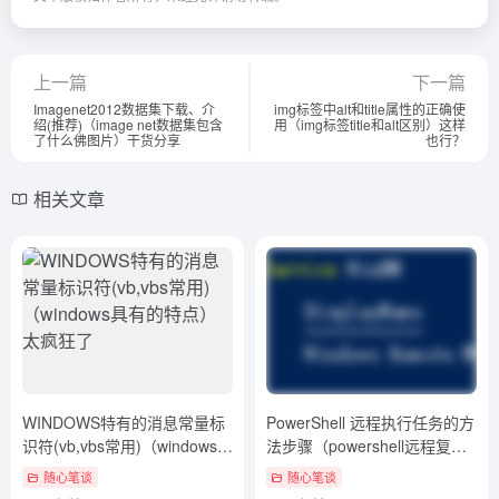
3年前
379
3年前
401
RC4加密关键变量及算法特点
HTML中link标签属性详解
原理详解（rc4加密解密算法实
（html中link标签的属性）真没
现）学会了吗
想到
随心笔谈
随心笔谈
3年前
423
3年前
406