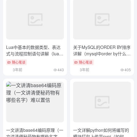
Lua中基本的数据类型、表达
关于MySQL的ORDER BY排序
式与流程控制语句讲解（lua方
详解（mysql中order by什么意
法）学到了吗
思）新鲜出炉
随心笔谈
随心笔谈
3年前
443
3年前
405
一文讲清base64编码原理（一
一文详解python如何将编写的
文讲清便秘药物有哪些名字）
模块打包上传至pypi（如何把