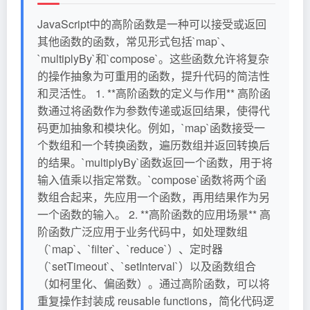
JavaScript中的高阶函数是一种可以接受或返回
其他函数的函数，常见形式包括`map`、
`multiplyBy`和`compose`。这些函数允许将复杂
的操作抽象为可重用的函数，提升代码的简洁性
和灵活性。 1. **高阶函数的定义与作用** 高阶函
数通过将函数作为参数传递或返回结果，使得代
码更加抽象和模块化。例如，`map`函数接受一
个数组和一个转换函数，遍历数组并返回转换后
的结果。`multiplyBy`函数返回一个函数，用于将
输入值乘以指定常数。`compose`函数将两个函
数组合起来，先应用一个函数，再用结果作为另
一个函数的输入。 2. **高阶函数的应用场景** 高
阶函数广泛应用于业务代码中，如处理数组
（`map`、`filter`、`reduce`）、定时器
（`setTimeout`、`setInterval`）以及函数组合
（如柯里化、偏函数）。通过高阶函数，可以将
重复操作封装成 reusable functions，简化代码逻