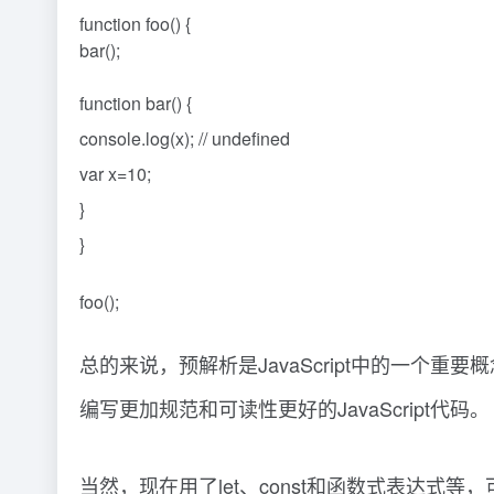
function foo() {
bar();
function bar() {
console.log(x); // undefined
var x=10;
}
}
foo();
总的来说，预解析是JavaScript中的一
编写更加规范和可读性更好的JavaScript代码。
当然，现在用了let、const和函数式表达式