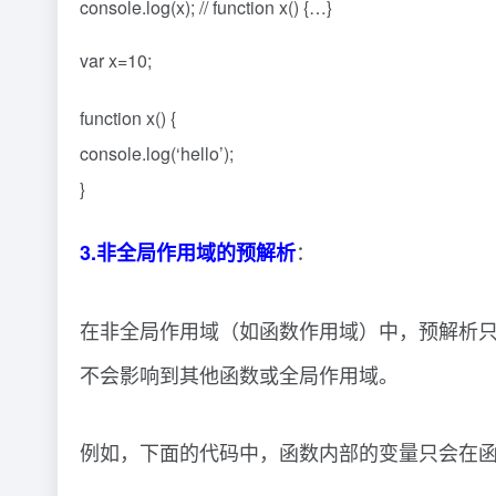
console.log(x); // function x() {…}
var x=10;
function x() {
console.log(‘hello’);
}
：
3.非全局作用域的预解析
在非全局作用域（如函数作用域）中，预解析
不会影响到其他函数或全局作用域。
例如，下面的代码中，函数内部的变量只会在