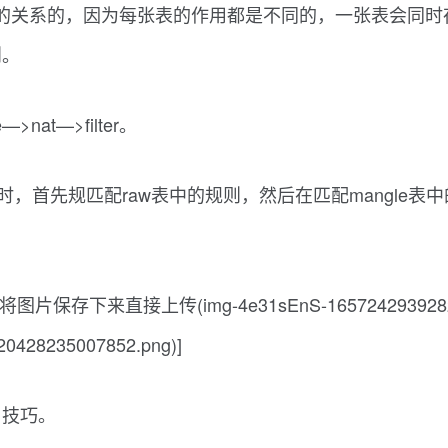
优先级的关系的，因为每张表的作用都是不同的，一张表会
则。
nat—>filter。
链时，首先规匹配raw表中的规则，然后在匹配mangle表
来直接上传(img-4e31sEnS-1657242939282)(G:
428235007852.png)]
用技巧。