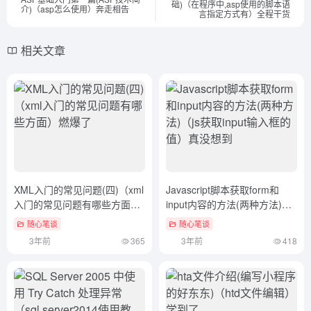
础)（在程序中,asp使用的脚本语
介)（asp怎么使用）奔走相告
言指定方式有）全程干货
相关文章
XML入门的常见问题(四)（xml
Javascript脚本获取form和
入门的常见问题有哪些方面）
input内容的方法(两种方法)
燃爆了
（js获取input输入框的值）真
随心笔谈
随心笔谈
没想到
3年前
365
3年前
418