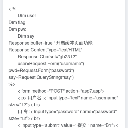
< %
Dim user
Dim flag
Dim pwd
Dim say
Response.buffer=true ‘ 开启缓冲页面功能
Response.ContentType=”text/HTML”
Response.Charset=”gb2312″
user=Request.Form(“username”)
pwd=Request.Form(“password”)
say=Request.QueryString(“say”)
%>
< form method=”POST” action=”asp7.asp”>
< p> 用户名 :< input type=”text” name=”username”
size=”12″>< br>
口 令 :< input type=”password” name=”password”
size=”12″>< br>
< input type=”submit” value=” 提交 ” name=”B1″><