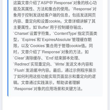
这篇文章介绍了ASP中`Response`对象的核心功
能及其属性、方法和集合的使用。`Response`对
象用于控制发送给客户端的信息，包括发送网页
内容、重定向和设置cookie。文章详细讲解了其
主要属性，如`Buffer`用于控制缓存输出，
`Charset`设置字符集，`ContentType`指定页面类
型，`Expires`和`ExpiresAbsolute`管理缓存期
限，以及`Cookies`集合用于管理cookie值。同
时，文章介绍了`Response`对象的方法，如
`Clear`清除缓存、`End`结束脚本处理、
`Redirect`实现重定向、`Write`发送文本内容和
`Flush`发送缓冲内容。最后，通过示例程序展示
了如何利用这些功能实现页面显示和重定向的逻
辑。文章通过实践演示，帮助读者理解
`Response`对象的应用场景和关键方法。