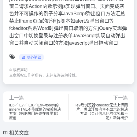
窗口请求Action函数示例js实现弹出窗口、页面变成灰
色并不可操作的例子分享JavaScript弹出窗口方法汇总
禁止iframe页面的所有js脚本如alert及弹出窗口等
fckeditor粘贴Word时弹出窗口取消的方法jQuery实现弹
出窗口中切换登录与注册表单JavaScript实现自动弹出
窗口并自动关闭窗口的方法javascript弹出拖动窗口
随心笔谈
©
版权声明
文章版权归作者所有，未经允许请勿转载。
上一篇
下一篇
IE6／IE7／IE8／IE9中tbody的
ie9后浏览器fckeditor无法上传图
innerHTML不能赋值的完美解决
片、弹出浮层内容不显示的解决
方案（贴吧热门评论在哪里看）
方法（会计信息化的优势和不
原创
足）新鲜出炉
相关文章