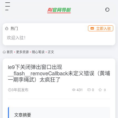
热门
立即入驻
欢迎入驻！
首页
•
更多资源
•
随心笔谈
•
正文
ie9下关闭弹出窗口出现
__flash__removeCallback未定义错误（黄埔
一期李绳武）太疯狂了
3年前发布
431
0
0
文章摘要