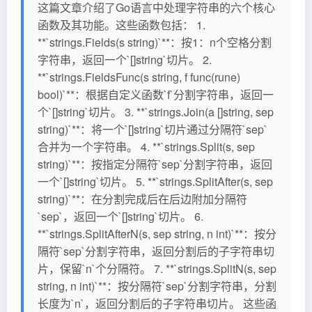
这篇文章介绍了Go语言中处理字符串的六个核心
函数及其功能。这些函数包括： 1.
**`strings.Fields(s string)`**：按1：n个空格分割
字符串，返回一个`[]string`切片。 2.
**`strings.FieldsFunc(s string, f func(rune)
bool)`**：根据自定义函数`f`分割字符串，返回一
个`[]string`切片。 3. **`strings.Join(a []string, sep
string)`**：将一个`[]string`切片通过分隔符`sep`
合并为一个字符串。 4. **`strings.Split(s, sep
string)`**：按指定分隔符`sep`分割字符串，返回
一个`[]string`切片。 5. **`strings.SplitAfter(s, sep
string)`**：在分割完成后在后边附加分隔符
`sep`，返回一个`[]string`切片。 6.
**`strings.SplitAfterN(s, sep string, n int)`**：按分
隔符`sep`分割字符串，返回分割后的子字符串切
片，保留`n`个分隔符。 7. **`strings.SplitN(s, sep
string, n int)`**：按分隔符`sep`分割字符串，分割
长度为`n`，返回分割后的子字符串切片。 这些函