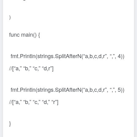
)
func main() {
fmt.Println(strings.SplitAfterN(“a,b,c,d,r”, “,”, 4))
//[“a,” “b,” “c,” “d,r”]
fmt.Println(strings.SplitAfterN(“a,b,c,d,r”, “,”, 5))
//[“a,” “b,” “c,” “d,” “r”]
}