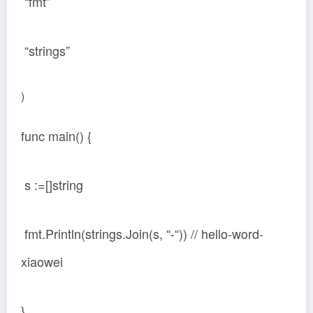
“fmt”
“strings”
)
func main() {
s :=[]string
fmt.Println(strings.Join(s, “-“)) // hello-word-
xiaowei
}