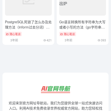
PostgreSQL死锁了怎么办及处
Go语言转换所有字符串为大写
理方法（inform过去分词）这
或者小写的方法（go字符串转
样也行？
byte）新鲜出炉
随心笔谈
随心笔谈
3年前
421
3年前
393
欢迎来到官方网址导航站，我们为您提供全球一站式快速访问
入口。利用AI技术免费收录世界权威官方网站，助力您轻松找