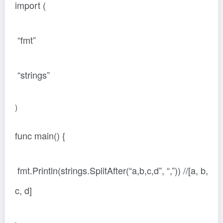
import (
“fmt”
“strings”
)
func main() {
fmt.Println(strings.SplitAfter(“a,b,c,d”, “,”)) //[a, b,
c, d]