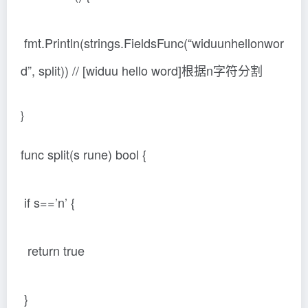
fmt.Println(strings.FieldsFunc(“widuunhellonwor
d”, split)) // [widuu hello word]根据n字符分割
}
func split(s rune) bool {
if s==’n’ {
return true
}