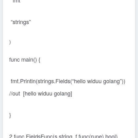
“fmt”
“strings”
)
func main() {
fmt.Println(strings.Fields(“hello widuu golang”))
//out [hello widuu golang]
}
2.func FieldsFunc(s string, f func(rune) bool)