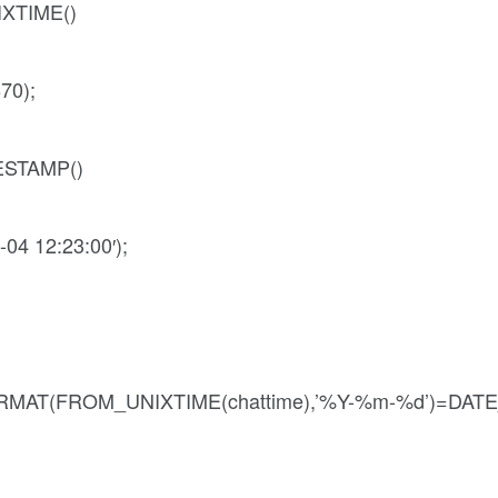
TIME()
0);
TAMP()
 12:23:00′);
FORMAT(FROM_UNIXTIME(chattime),’%Y-%m-%d’)=DATE