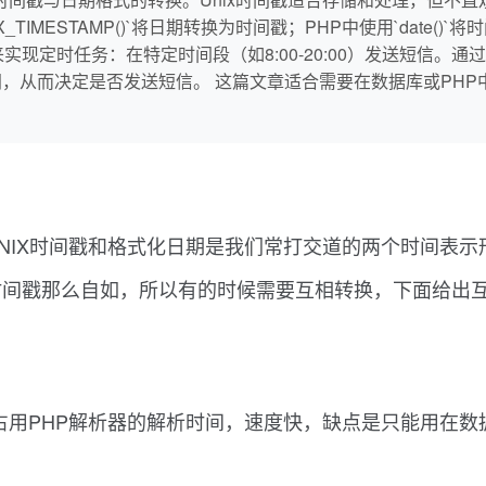
IX_TIMESTAMP()`将日期转换为时间戳；PHP中使用`date()`将
定时任务：在特定时间段（如8:00-20:00）发送短信。通过生成
间，从而决定是否发送短信。 这篇文章适合需要在数据库或PH
UNIX时间戳和格式化日期是我们常打交道的两个时间表示
x时间戳那么自如，所以有的时候需要互相转换，下面给出
不占用PHP解析器的解析时间，速度快，缺点是只能用在