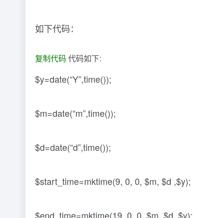
如下代码：
复制代码
代码如下:
$y=date(“Y”,time());
$m=date(“m”,time());
$d=date(“d”,time());
$start_time=mktime(9, 0, 0, $m, $d ,$y);
$end_time=mktime(19, 0, 0, $m, $d ,$y);