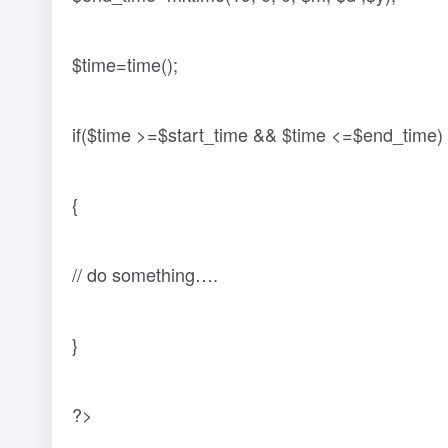
$time=time();
if($time >=$start_time && $time <=$end_time)
{
// do something….
}
?>