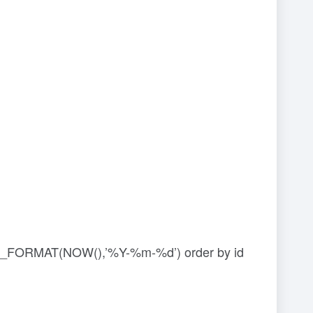
_FORMAT(NOW(),’%Y-%m-%d’) order by id