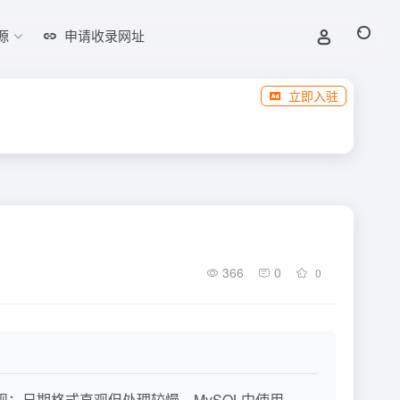
源
申请收录网址
立即入驻
366
0
0
直观；日期格式直观但处理较慢。MySQL中使用