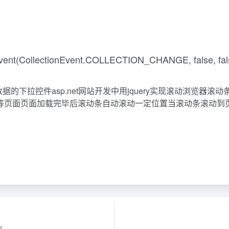
vent(CollectionEvent.COLLECTION_CHANGE, false, false,
条加载数据的下拉控件asp.net网站开发中用jquery实现滚动浏览
论等页面页面加载完毕后滚动条自动滚动一定位置当滚动条滚动到页面底部
货