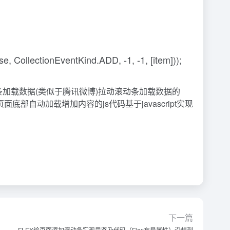
 CollectionEventKind.ADD, -1, -1, [item]));
器滚动条加载数据(类似于腾讯微博)拉动滚动条加载数据的
自动加载增加内容的js代码基于javascript实现
下一篇
FLEX给页面添加滚动条实现思路及代码（Flex布局属性）没想到