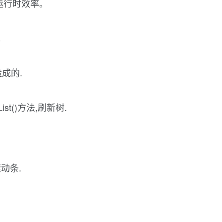
运行时效率。
。
造成的.
eList()方法,刷新树.
动条.