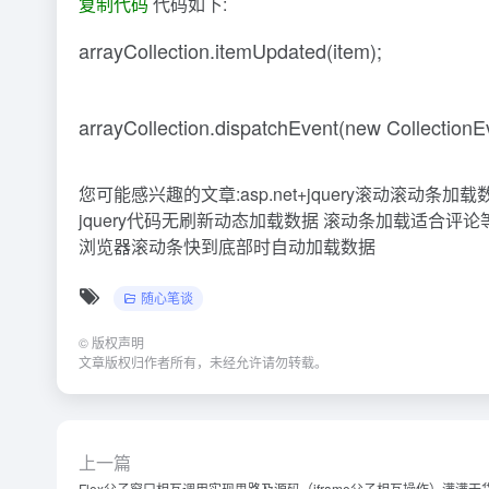
复制代码
代码如下:
arrayCollection.itemUpdated(item);
arrayCollection.dispatchEvent(new CollectionE
您可能感兴趣的文章:asp.net+jquery滚动滚动
jquery代码无刷新动态加载数据 滚动条加载适合评
浏览器滚动条快到底部时自动加载数据
随心笔谈
©
版权声明
文章版权归作者所有，未经允许请勿转载。
上一篇
Flex父子窗口相互调用实现思路及源码（iframe父子相互操作）满满干