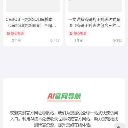
CentOS下更新SQLite版本
一文详解密码的正则表达式写
（centos8更新命令）全程干
法（密码正则表达包含三种以
货
上符号）一看就会
随心笔谈
随心笔谈
3年前
417
3年前
395
欢迎来到官方网址导航站，我们为您提供全球一站式快速访问
入口。利用AI技术免费收录世界权威官方网站，助力您轻松找
到所需资源，提升您的在线体验。