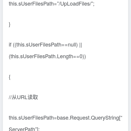
this.sUserFilesPath=”/UpLoadFiles/”;
}
if ((this.sUserFilesPath==null) ||
(this.sUserFilesPath.Length==0))
{
//从URL读取
this.sUserFilesPath=base.Request.QueryString[“
ServerPath”];