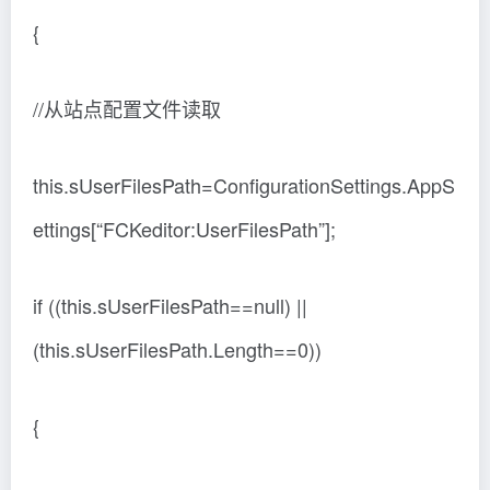
{
//从站点配置文件读取
this.sUserFilesPath=ConfigurationSettings.AppS
ettings[“FCKeditor:UserFilesPath”];
if ((this.sUserFilesPath==null) ||
(this.sUserFilesPath.Length==0))
{