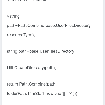
//string
path=Path.Combine(base.UserFilesDirectory,
resourceType);
string path=base.UserFilesDirectory;
Util.CreateDirectory(path);
return Path.Combine(path,
folderPath.TrimStart(new char[] { ‘/’ }));