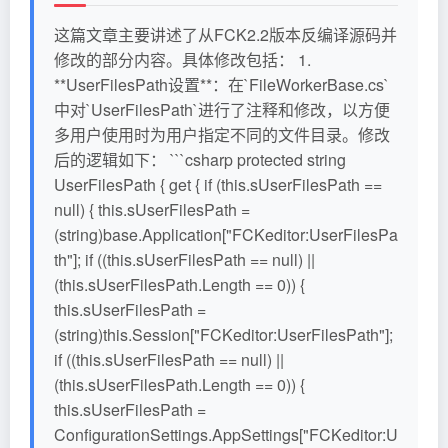
这篇文章主要讲述了从FCK2.2版本反编译源码并
修改的部分内容。具体修改包括： 1.
**UserFilesPath设置**：在`FileWorkerBase.cs`
中对`UserFilesPath`进行了注释和修改，以方便
多用户使用时为用户指定不同的文件目录。修改
后的逻辑如下： ```csharp protected string
UserFilesPath { get { if (this.sUserFilesPath ==
null) { this.sUserFilesPath =
(string)base.Application["FCKeditor:UserFilesPa
th"]; if ((this.sUserFilesPath == null) ||
(this.sUserFilesPath.Length == 0)) {
this.sUserFilesPath =
(string)this.Session["FCKeditor:UserFilesPath"];
if ((this.sUserFilesPath == null) ||
(this.sUserFilesPath.Length == 0)) {
this.sUserFilesPath =
ConfigurationSettings.AppSettings["FCKeditor:U