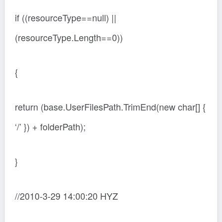
if ((resourceType==null) ||
(resourceType.Length==0))
{
return (base.UserFilesPath.TrimEnd(new char[] {
‘/’ }) + folderPath);
}
//2010-3-29 14:00:20 HYZ