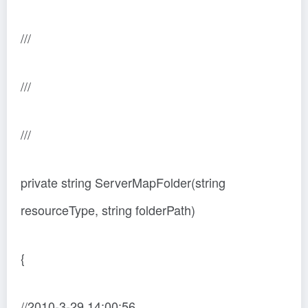
///
///
///
private string ServerMapFolder(string
resourceType, string folderPath)
{
//2010-3-29 14:00:56