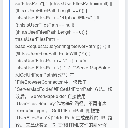
serFilesPath"]; if ((this.sUserFilesPath == null) ||
(this.sUserFilesPath.Length == 0)) {
this.sUserFilesPath = "/UpLoadFiles/"; } if
((this.sUserFilesPath == null) ||
(this.sUserFilesPath.Length == 0)) {
this.sUserFilesPath =
base.Request.QueryString["ServerPath"]; } } } if
(!this.sUserFilesPath.EndsWith("/")) {
this.sUserFilesPath += "/"; } } return
this.sUserFilesPath; } } ``` 2. **ServerMapFolder
和GetUrlFromPath修改**：在
`FileBrowserConnector`中，修改了
`ServerMapFolder`和`GetUrlFromPath`方法。修
改后，`ServerMapFolder`直接使用
`UserFilesDirectory`作为基础路径，不再考虑
`resourceType`。`GetUrlFromPath`则根据
`UserFilesPath`和`folderPath`生成最终的URL路
径。 文章还提到了对其他HTML文件的部分修