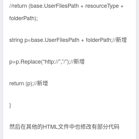
//return (base.UserFilesPath + resourceType +
folderPath);
string p=base.UserFilesPath + folderPath;//新增
p=p.Replace(“http://”,”/”);//新增
return (p);//新增
}
然后在其他的HTML文件中也修改有部分代码