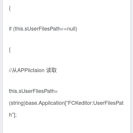
{
if (this.sUserFilesPath==null)
{
//从APPlictaion 读取
this.sUserFilesPath=
(string)base.Application[“FCKeditor:UserFilesPat
h”];