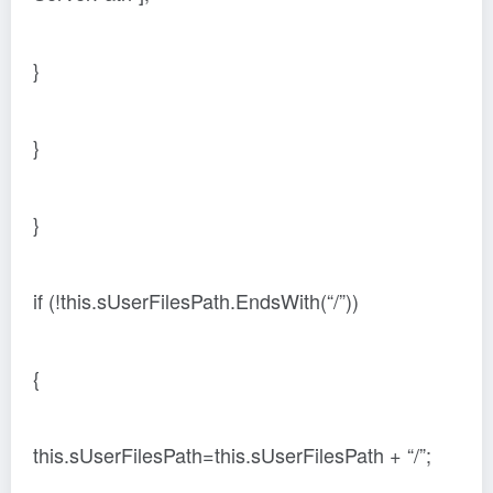
}
}
}
if (!this.sUserFilesPath.EndsWith(“/”))
{
this.sUserFilesPath=this.sUserFilesPath + “/”;