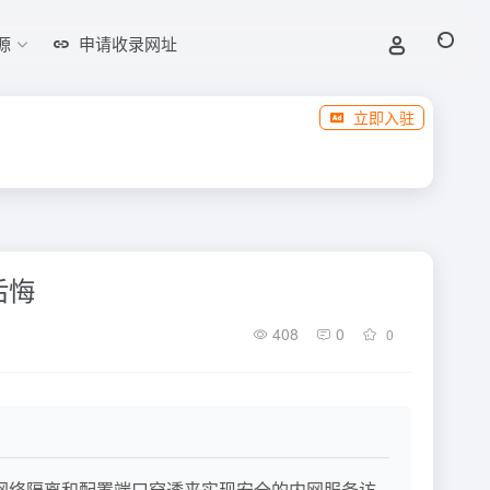
源
申请收录网址
立即入驻
后悔
408
0
0
过网络隔离和配置端口穿透来实现安全的内网服务访