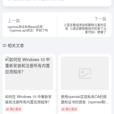
下一篇
上一篇
C语言数组添加和删除元素的实
cypress测试本地web应用
现（c语言删除数组中的某个元
（cypress api测试）学到了吗
素代码）燃爆了
相关文章
如何在 Windows 10 中重新安
使用openssl实现私有CA的搭
装和注册所有内置应用程序？
建和证书的颁发（openssl制作
ssl证书）学会了吗
随心笔谈
随心笔谈