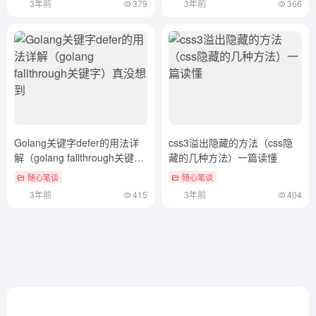
3年前
379
3年前
366
Golang关键字defer的用法详
css3溢出隐藏的方法（css隐
解（golang fallthrough关键
藏的几种方法）一篇读懂
字）真没想到
随心笔谈
随心笔谈
3年前
415
3年前
404