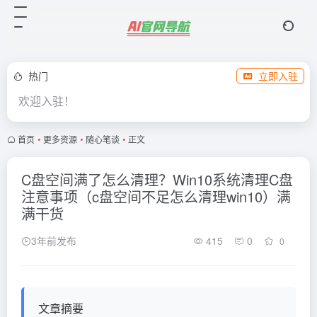
热门
立即入驻
欢迎入驻！
首页
•
更多资源
•
随心笔谈
•
正文
C盘空间满了怎么清理？Win10系统清理C盘
注意事项（c盘空间不足怎么清理win10）满
满干货
3年前发布
415
0
0
文章摘要